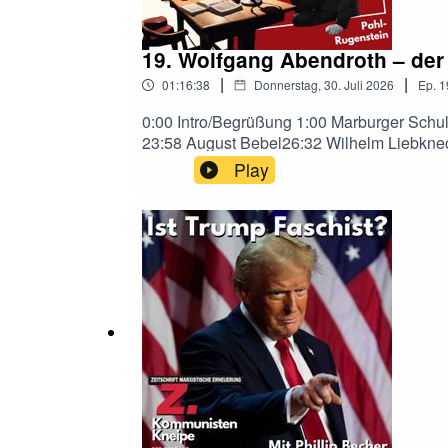
19. Wolfgang Abendroth – der
|
|
01:16:38
Donnerstag, 30. Juli 2026
Ep.
1
0:00 Intro/Begrüßung 1:00 Marburger Sch
23:58 August Bebel26:32 Wilhelm Liebkne
Achillis36:52 IAA (I. Internationale) 38:1
Play
Preußen44:56 Gothaer Vereinigungskongreß
Programm1:07:24 Beginn der Revision1:10:0
Marxismus1:14:10 Kapitulation vor dem imp
Abendroth zum Aufstieg und zur Krise der 
historische Entwicklung eintauchen. Im M
theoretischen Auseinandersetzungen zwischen Lassalle, Mar
aber sehr über Spenden für unsere Ausga