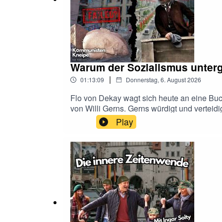
Warum der Sozialismus unterg
|
01:13:09
Donnerstag, 6. August 2026
Flo von Dekay wagt sich heute an eine Buc
von Willi Gerns. Gerns würdigt und verteidig
seinen Problemen und Fehlern des auseinan
Play
der sozialistischen Idee verstanden werde
Gesellschaft müsse demokratischer gestaltet
welchen tatsächlichen politischen Einfluss
war. Gerns beschäftigt sich deshalb mit der
früherer Modelle überwindet. Seine Vorschl
Doch gerade das macht die Lektüre interess
Unterstützung unserer Arbeit:• Paypal: pa