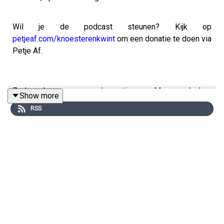
Wil je de podcast steunen? Kijk op
petjeaf.com/knoesterenkwint
om een donatie te doen via
Petje Af.
Zedenzaken roepen veel emoties op. Mensen denken
Show more
dat zware delicten altijd een hoog risico op herhaling
RSS
betekenen. Maar klopt dat wel?
Forensisch psycholoog Wineke Smid legt uit hoe
risicotaxatie echt werkt en waarom het delict zelf vaak
verrassend weinig zegt over toekomstig gedrag. Ze
vertelt welke factoren wel iets zeggen over gevaar en
waarom sommige daders nooit meer opnieuw de fout
ingaan ondanks een ernstig delict.