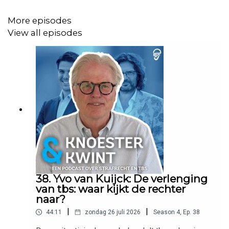
De meeste mensen met een psychiatrische stoornis zijn
More episodes
slachtoffer, geen dader.
View all episodes
De boeienkoning mocht niet met verlof van de Minister
wegens media-gevoeligheid.
Kijk bij onze partner
Isolatiegids
voor een vrijblijvende
offerte om je huis te isoleren!
https://isolatiegids.nl/offerte
38. Yvo van Kuijck: De verlenging
van tbs: waar kijkt de rechter
naar?
|
|
44:11
zondag 26 juli 2026
Season
4
,
Ep.
38