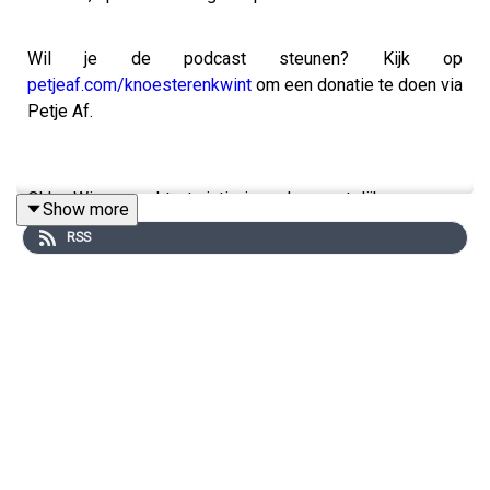
Wil je de podcast steunen? Kijk op
petjeaf.com/knoesterenkwint
om een donatie te doen via
Petje Af.
Okke Wisse werkte twintig jaar als geestelijk verzorger
Show more
in de Van der Hoeven kliniek in Utrecht. Hij was de enige
RSS
in de kliniek die niet rapporteerde. Geen
gespreksverslagen, geen behandelplan. Alleen luisteren,
zonder plan of bedoeling. Daardoor hoorde hij dingen die
niemand anders hoorde.
Toen hij in 2003 begon was de kliniek een
therapeutische gemeenschap. Patienten en personeel
droegen samen de verantwoordelijkheid voor veiligheid