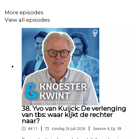
•⁠ ⁠De grootste misverstanden over tbs.
More episodes
•⁠ ⁠En waarom wij nooit cliënten laten interviewen door RTL
View all episodes
Boulevard!
💥 Luister nu op Spotify en Apple Podcast.
Luister de podcast over Promes via deze link:
Bal of
Bajes
38. Yvo van Kuijck: De verlenging
van tbs: waar kijkt de rechter
naar?
|
|
44:11
zondag 26 juli 2026
Season
4
,
Ep.
38