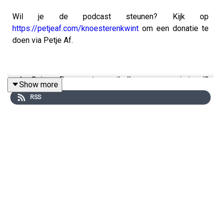
Wil je de podcast steunen? Kijk op
https://petjeaf.com/knoesterenkwint
om een donatie te
doen via Petje Af.
•⁠ ⁠Is Quincy Promes topvoetballer en een crimineel?
Show more
Journalist Maaike Timmerman vertelt over haar
RSS
zoektocht met Noa van Oostrom in de zaak Promes en
hun podcast Bal of bajes?
•⁠ ⁠Hoe diep zit het criminele milieu in de top van de
sportwereld?
•⁠ ⁠Waarom is slachtofferschap in de media soms een
verdienmodel?
•⁠ ⁠Een cliënt van Christiaan dacht high te worden van
zakken vol Haribo.