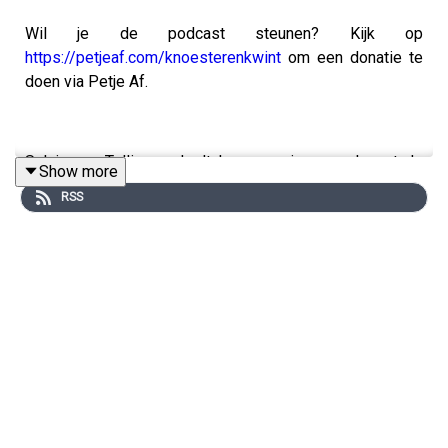
Wil je de podcast steunen? Kijk op
https://petjeaf.com/knoesterenkwint
om een donatie te
doen via Petje Af.
Sylvia van Tellingen deelt haar ervaringen, ook met de
Show more
bedoeling om nieuwe daders te voorkomen. Na diens
RSS
arrestatie heeft ze haar vader nooit meer gezien.
“De enige herinnering die ik aan hem heb, is dat hij mij en
mijn zus opsloot in een donkere kelder. En dat ik dan
heel hard moest huilen.”
De politie zag dat twee peuters werden opgesloten en
alleen werden achtergelaten. Ze grepen niet in, omdat ze
bezig waren met een moordonderzoek.
Er is geen hulp voor achterblijvers en het netwerk van