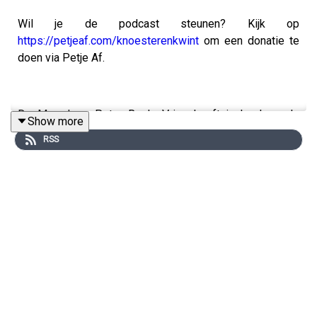
Wil je de podcast steunen? Kijk op
https://petjeaf.com/knoesterenkwint
om een donatie te
doen via Petje Af.
De Moord op Peter R. de Vries heeft invloed op de
Show more
persvrijheid
RSS
Jermaine Ellenkamp is misdaadverslaggever bij RTl
Boulevard. Hoe ging hij om met de moord op Peter R. de
Vries?
‘’De rechtspraak holt zelf de rechtsstaat uit’.