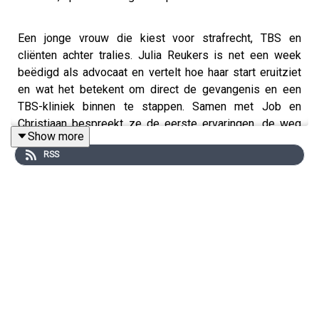
Een jonge vrouw die kiest voor strafrecht, TBS en
cliënten achter tralies. Julia Reukers is net een week
beëdigd als advocaat en vertelt hoe haar start eruitziet
en wat het betekent om direct de gevangenis en een
TBS-kliniek binnen te stappen. Samen met Job en
Christiaan bespreekt ze de eerste ervaringen, de weg
Show more
naar de rechtbank en de keuzes die haar tot de
RSS
advocatuur brachten. Ook vertelt Julia over het oprichten
van Rouwnetwerk Jong, samen met een lotgenoot, na
een ingrijpend persoonlijk verlies.
Wat je ontdekt in dit gesprek:
• Waarom kiest een jonge vrouw voor de
strafrechtadvocatuur met het specialisme TBS?