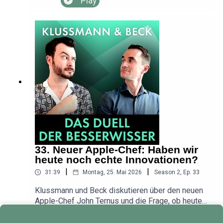
Play
Auswirkungen hat KI auf unsere Arbeit?⁠⁠⁠⁠⁠⁠⁠⁠⁠⁠⁠⁠⁠⁠⁠⁠⁠⁠⁠Habt Ihr
eine Frage, die die „Besserwisser“ für Euch
diskutieren sollen? Dann schreibt uns eine Mail:
⁠⁠⁠⁠⁠⁠⁠⁠⁠⁠⁠⁠⁠⁠info@dasduellderbesserwisser.de⁠⁠⁠⁠⁠⁠⁠⁠⁠⁠⁠⁠⁠⁠“Klussmann
und Beck - Das Duell der Besserwisser“ ist ein
MAASS·GENAU-Podcast.Redaktion und Konzept:
Dr. Henning Beck, Sebastian Klussmann,
MAASS·GENAU - Das Medienbüro, Marie-
Charlotte MaasExecutive Producer: Jochen
MaassProduktion und Sounddesign: Luciano
FalsettiErlebt die „Besserwisser“ live am
11.10.2026 um 19:00 Uhr im Henkel-Saal
Düsseldorf. Hier Tickets sichern:
https://www.zoon-podcast-
33. Neuer Apple-Chef: Haben wir
week.de/podcast/klussmann-und-beck---das-
heute noch echte Innovationen?
duell-der-besserwisserDen Video-Podcast der
|
|
31:39
Montag, 25. Mai 2026
Season
2
,
Ep.
33
„Besserwisser“ seht und hört Ihr ab sofort bei
YouTube:
Klussmann und Beck diskutieren über den neuen
https://youtube.com/@duellderbesserwisser
Apple-Chef John Ternus und die Frage, ob heute
noch eine technische Revolution wie das iPhone
Play
möglich wäre. Henning ist skeptisch.Thema heute: