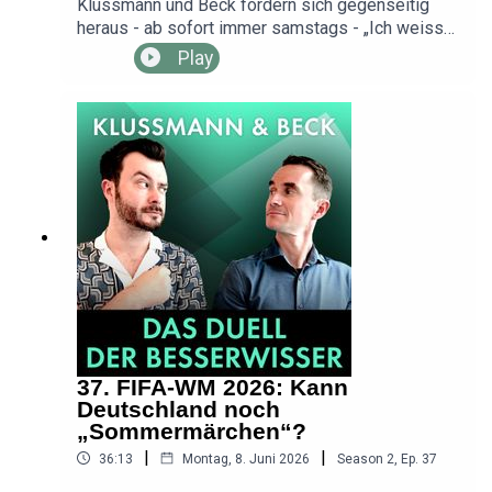
Klussmann und Beck fordern sich gegenseitig
https://youtube.com/@duellderbesserwisser
heraus - ab sofort immer samstags - „Ich weiss
was, was du nicht weisst“.Thema heute: Erst ich,
Play
dann die Partei, dann das Land: Wie egoistisch
oder narzisstisch ist Politik?⁠⁠⁠⁠⁠⁠⁠⁠⁠⁠⁠⁠⁠⁠⁠⁠⁠⁠⁠Habt Ihr eine Frage,
die die „Besserwisser“ für Euch diskutieren
sollen? Dann schreibt uns eine Mail:
⁠⁠⁠⁠⁠⁠⁠⁠⁠⁠⁠⁠⁠⁠info@dasduellderbesserwisser.de⁠⁠⁠⁠⁠⁠⁠⁠⁠⁠⁠⁠⁠⁠“Klussmann
und Beck - Das Duell der Besserwisser“ ist ein
MAASS·GENAU-Podcast.Redaktion und Konzept:
Dr. Henning Beck, Sebastian Klussmann,
MAASS·GENAU - Das Medienbüro, Marie-
Charlotte MaasExecutive Producer: Jochen
MaassProduktion und Sounddesign: Luciano
FalsettiErlebt die „Besserwisser“ live am
11.10.2026 um 19:00 Uhr im Henkel-Saal
Düsseldorf. Hier Tickets sichern:
37. FIFA-WM 2026: Kann
https://www.zoon-podcast-
Deutschland noch
week.de/podcast/klussmann-und-beck---das-
„Sommermärchen“?
duell-der-besserwisserDen Video-Podcast der
|
|
36:13
Montag, 8. Juni 2026
Season
2
,
Ep.
37
„Besserwisser“ seht und hört Ihr ab sofort bei
YouTube: