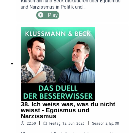
Klussmann und Beck diskutieren über Egoismus
https://youtube.com/@duellderbesserwisser
und Narzissmus in Politik und
Gesellschaft.Thema heute: Erst ich, dann die
Play
Partei, dann das Land: Zählt in Politik und
Gesellschaft nur noch das „Ich“?⁠⁠⁠⁠⁠⁠⁠⁠⁠⁠⁠⁠⁠⁠⁠⁠⁠⁠⁠Habt Ihr eine
Frage, die die „Besserwisser“ für Euch
diskutieren sollen? Dann schreibt uns eine Mail:
⁠⁠⁠⁠⁠⁠⁠⁠⁠⁠⁠⁠⁠⁠info@dasduellderbesserwisser.de⁠⁠⁠⁠⁠⁠⁠⁠⁠⁠⁠⁠⁠⁠“Klussmann
und Beck - Das Duell der Besserwisser“ ist ein
MAASS·GENAU-Podcast.Redaktion und Konzept:
Dr. Henning Beck, Sebastian Klussmann,
MAASS·GENAU - Das Medienbüro, Marie-
Charlotte MaasExecutive Producer: Jochen
MaassProduktion und Sounddesign: Luciano
FalsettiErlebt die „Besserwisser“ live am
11.10.2026 um 19:00 Uhr im Henkel-Saal
Düsseldorf. Hier Tickets sichern:
38. Ich weiss was, was du nicht
https://www.zoon-podcast-
weisst - Egoismus und
week.de/podcast/klussmann-und-beck---das-
Narzissmus
duell-der-besserwisserDen Video-Podcast der
|
|
22:50
Freitag, 12. Juni 2026
Season
2
,
Ep.
38
„Besserwisser“ seht und hört Ihr ab sofort bei
YouTube: