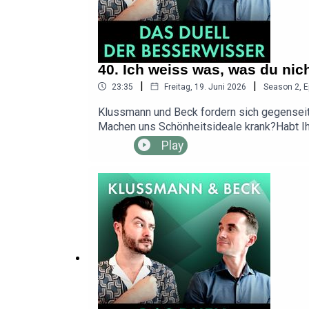
40. Ich weiss was, was du nic
|
|
23:35
Freitag, 19. Juni 2026
Season
2
,
E
Klussmann und Beck fordern sich gegenseit
Machen uns Schönheitsideale krank?⁠⁠⁠⁠⁠⁠⁠⁠⁠⁠⁠⁠⁠⁠⁠
⁠⁠⁠⁠⁠⁠⁠⁠⁠⁠⁠⁠⁠⁠info@dasduellderbesserwisser.de⁠⁠⁠
Play
Beck, Sebastian Klussmann, MAASS·GENAU 
Luciano FalsettiErlebt die „Besserwisser“ 
week.de/podcast/klussmann-und-beck---das
https://youtube.com/@duellderbesserwiss