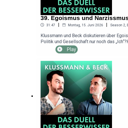
39. Egoismus und Narzissmus: 
|
|
31:47
Montag, 15. Juni 2026
Season
2
,
Klussmann und Beck diskutieren über Egoismu
Politik und Gesellschaft nur noch das „Ich“?⁠⁠⁠⁠⁠⁠
⁠⁠⁠⁠⁠⁠⁠⁠⁠⁠⁠⁠⁠⁠info@dasduellderbesserwisser.de⁠⁠⁠
Play
Beck, Sebastian Klussmann, MAASS·GENAU 
Luciano FalsettiErlebt die „Besserwisser“ 
week.de/podcast/klussmann-und-beck---das
https://youtube.com/@duellderbesserwiss