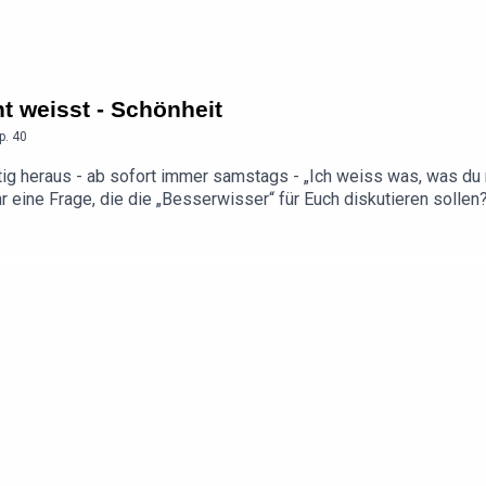
ht weisst - Schönheit
p.
40
ig heraus - ab sofort immer samstags - „Ich weiss was, was du 
⁠⁠⁠⁠Habt Ihr eine Frage, die die „Besserwisser“ für Euch diskutieren sol
⁠⁠⁠⁠⁠⁠⁠⁠⁠⁠⁠“Klussmann und Beck - Das Duell der Besserwisser“ ist ein MA
- Das Medienbüro, Marie-Charlotte MaasExecutive Producer: J
live am 11.10.2026 um 19:00 Uhr im Henkel-Saal Düsseldorf. Hier
-duell-der-besserwisserDen Video-Podcast der „Besserwisser“ 
er