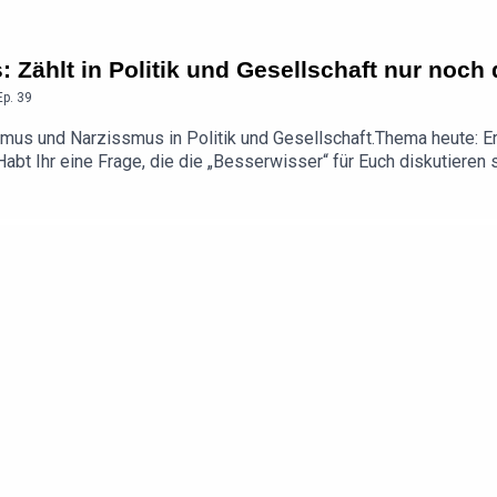
Zählt in Politik und Gesellschaft nur noch 
Ep.
39
s und Narzissmus in Politik und Gesellschaft.Thema heute: Erst 
⁠⁠⁠⁠⁠⁠⁠⁠⁠⁠⁠⁠⁠Habt Ihr eine Frage, die die „Besserwisser“ für Euch diskuti
⁠⁠⁠⁠⁠⁠⁠⁠⁠⁠⁠“Klussmann und Beck - Das Duell der Besserwisser“ ist ein MA
- Das Medienbüro, Marie-Charlotte MaasExecutive Producer: J
live am 11.10.2026 um 19:00 Uhr im Henkel-Saal Düsseldorf. Hier
-duell-der-besserwisserDen Video-Podcast der „Besserwisser“ 
er