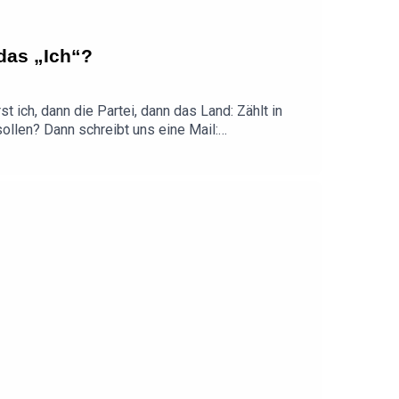
das „Ich“?
ich, dann die Partei, dann das Land: Zählt in
eren sollen? Dann schreibt uns eine Mail:
ASS·GENAU-Podcast.Redaktion und Konzept: Dr. Henning
ochen MaassProduktion und Sounddesign:
 Tickets sichern: https://www.zoon-podcast-
seht und hört Ihr ab sofort bei YouTube: