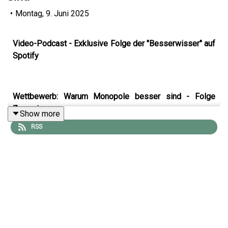
•
Montag, 9. Juni 2025
Video-Podcast - Exklusive Folge der "Besserwisser" auf
Spotify
Wettbewerb: Warum Monopole besser sind - Folge
Zwanzig
Show more
RSS
Konkurrenz wird stets als ideal betrachtet. Doch
Monopole wie Google oder Amazon erleichtern das
Leben enorm.
Für den Investor und PayPal-Gründer Peter Thiel etwa ist
Wettbewerb etwas für Verlierer. In immer mehr Branchen
schalten globale Monopolkonzerne den Wettbewerb aus.