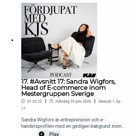
17. #Avsnitt 17: Sandra Wigfors,
Head of E-commerce inom
Mestergruppen Sverige
|
|
01:02:22
måndag 29 juni 2026
Season
1
,
Ep.
17
Sandra Wigfors är entreprenören och e-
handelsprofilen med en gedigen bakgrund inom
PR, kommunikation och digital affärsutveckling.
Play