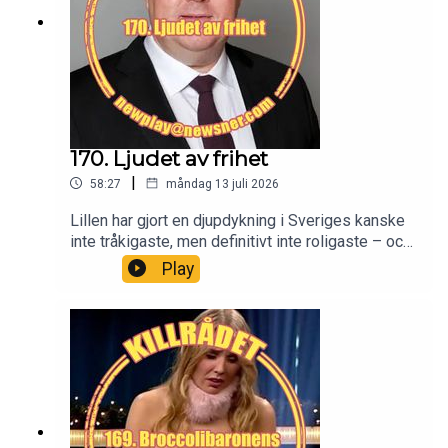
170. Ljudet av frihet
|
58:27
måndag 13 juli 2026
Lillen har gjort en djupdykning i Sveriges kanske
inte tråkigaste, men definitivt inte roligaste – och
utan några tvivel konstigaste mediekanal. Granis
Play
har hittat en lustigkurre som ragebaitar en grupp
som inte är kända för sin okänslighet