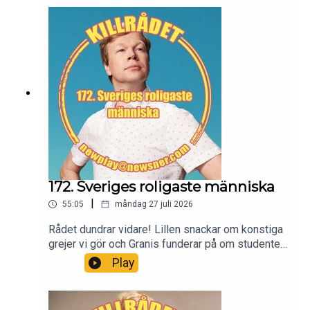
172. Sveriges roligaste människa
|
55:05
måndag 27 juli 2026
Rådet dundrar vidare! Lillen snackar om konstiga
grejer vi gör och Granis funderar på om studenter
är helt dumma i huvudet. Anders är också med!
Play