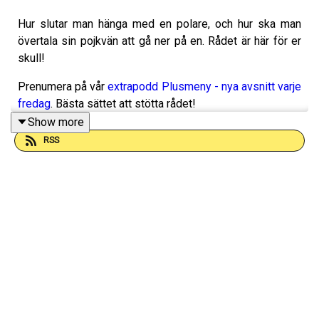
Hur slutar man hänga med en polare, och hur ska man
övertala sin pojkvän att gå ner på en. Rådet är här för er
skull!
Prenumera på vår
extrapodd Plusmeny - nya avsnitt varje
fredag
. Bästa sättet att stötta rådet!
Show more
RSS
Passa på att använd koden"Killrådet20" för att ta del av
erbjudandet hos
Taboo.se
Lewa of Sweden:
Ta del av erbjudandet
Merch:
Shopen
Instagram:
Killrådet