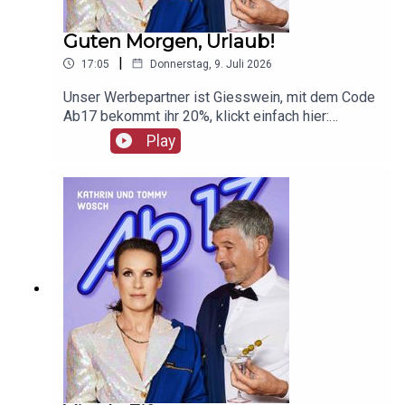
Guten Morgen, Urlaub!
|
17:05
Donnerstag, 9. Juli 2026
Unser Werbepartner ist Giesswein, mit dem Code
Ab17 bekommt ihr 20%, klickt einfach hier:
https://serv.linkster.co/r/1qdkaSnEW5
Play