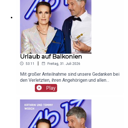
Urlaub auf Balkonien
|
53:11
Freitag, 31. Juli 2026
Mit großer Anteilnahme sind unsere Gedanken bei
den Verletzten, ihren Angehörigen und allen
Betroffenen des Anschlags auf den CSD.
Play