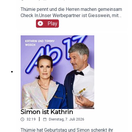
Thümie pennt und die Herren machen gemeinsam
Check In.Unser Werbepartner ist Giesswein, mit
dem Code Ab17 bekommt ihr 20%, klickt einfach
Play
hier: https://serv.linkster.co/r/1qdkaSnEW5
Simon ist Kathrin
|
32:19
Dienstag, 7. Juli 2026
Thümie hat Geburtstag und Simon schenkt ihr