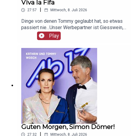
Viva la Fifa
|
27:57
Mittwoch, 8. Juli 2026
Dinge von denen Tommy geglaubt hat, so etwas
passiert nie…Unser Werbepartner ist Giesswein,
mit dem Code Ab17 bekommt ihr 20%, klickt
Play
einfach hier:
https://serv.linkster.co/r/1qdkaSnEW5
Guten Morgen, Simon Dömer!
|
27:32
Mittwoch, 8. Juli 2026