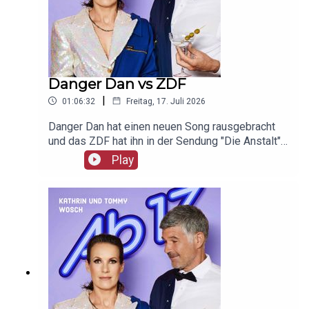
Danger Dan vs ZDF
|
01:06:32
Freitag, 17. Juli 2026
Danger Dan hat einen neuen Song rausgebracht
und das ZDF hat ihn in der Sendung "Die Anstalt"
nicht gespielt. Die Aufregung und Promo ist groß.
Play
Unser Werbepartner ist Giesswein, mit dem Code
Ab17 bekommt ihr 20%, klickt einfach hier:
https://serv.linkster.co/r/1qdkaSnEW5