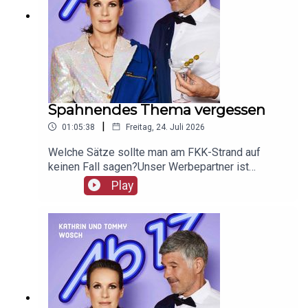
Spahnendes Thema vergessen
|
01:05:38
Freitag, 24. Juli 2026
Welche Sätze sollte man am FKK-Strand auf
keinen Fall sagen?Unser Werbepartner ist
Giesswein, mit dem Code Ab17 bekommt ihr 20%,
Play
klickt einfach hier:
https://serv.linkster.co/r/1qdkaSnEW5