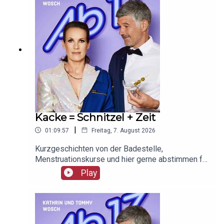
Kacke = Schnitzel + Zeit
|
01:09:57
Freitag, 7. August 2026
Kurzgeschichten von der Badestelle,
Menstruationskurse und hier gerne abstimmen für
MISS
Play
SOPHIE: https://www.quotenmeter.de/fernsehpre
is/index.php?page=wahl