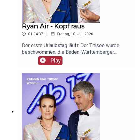
Ryan Air - Kopf raus
|
01:04:37
Freitag, 10. Juli 2026
Der erste Urlaubstag läuft: Der Titisee wurde
beschwommen, die Baden-Württemberger
ausgecheckt und Alpine Divorce unter die Lupe
Play
genommen. Freut euch – aber nicht zu früh, okay?
Unser Werbepartner ist Giesswein, mit dem Code
Ab17 bekommt ihr 20%, klickt einfach hier:
https://serv.linkster.co/r/1qdkaSnEW5