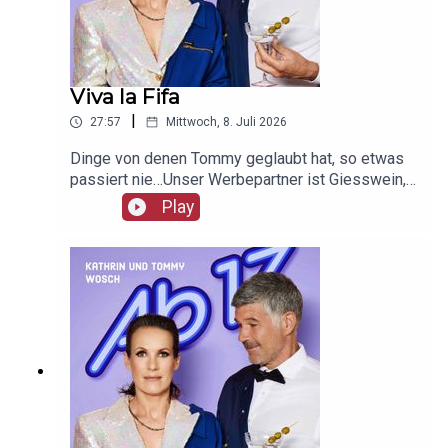
Viva la Fifa
|
27:57
Mittwoch, 8. Juli 2026
Dinge von denen Tommy geglaubt hat, so etwas
passiert nie…Unser Werbepartner ist Giesswein,
mit dem Code Ab17 bekommt ihr 20%, klickt
Play
einfach hier:
https://serv.linkster.co/r/1qdkaSnEW5