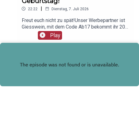
Geburtstag!
|
22:22
Dienstag, 7. Juli 2026
Freut euch nicht zu spät!Unser Werbepartner ist
Giesswein, mit dem Code Ab17 bekommt ihr 20%,
klickt einfach hier:
Play
https://serv.linkster.co/r/1qdkaSnEW5
INSTAGRAM
WHATSAPP KANAL
Copyright
Tommy Wosch & Kathrin Wosch