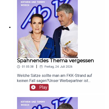
Spahnendes Thema vergessen
|
01:05:38
Freitag, 24. Juli 2026
Welche Sätze sollte man am FKK-Strand auf
keinen Fall sagen?Unser Werbepartner ist
Giesswein, mit dem Code Ab17 bekommt ihr 20%,
Play
klickt einfach hier:
https://serv.linkster.co/r/1qdkaSnEW5