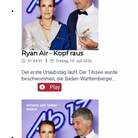
Ryan Air - Kopf raus
|
01:04:37
Freitag, 10. Juli 2026
Der erste Urlaubstag läuft: Der Titisee wurde
beschwommen, die Baden-Württemberger
ausgecheckt und Alpine Divorce unter die Lupe
Play
genommen. Freut euch – aber nicht zu früh, okay?
Unser Werbepartner ist Giesswein, mit dem Code
Ab17 bekommt ihr 20%, klickt einfach hier:
https://serv.linkster.co/r/1qdkaSnEW5