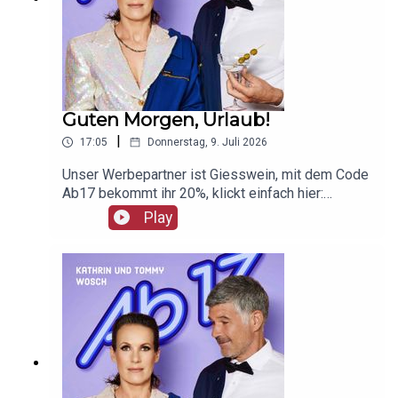
Guten Morgen, Urlaub!
|
17:05
Donnerstag, 9. Juli 2026
Unser Werbepartner ist Giesswein, mit dem Code
Ab17 bekommt ihr 20%, klickt einfach hier:
https://serv.linkster.co/r/1qdkaSnEW5
Play