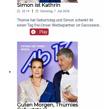
Simon ist Kathrin
|
32:19
Dienstag, 7. Juli 2026
Thümie hat Geburtstag und Simon schenkt ihr
einen Tag frei.Unser Werbepartner ist Giesswein,
mit dem Code Ab17 bekommt ihr 20%, klickt
Play
einfach hier:
https://serv.linkster.co/r/1qdkaSnEW5
Guten Morgen, Thümies