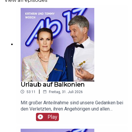
View all episodes
Urlaub auf Balkonien
|
53:11
Freitag, 31. Juli 2026
Mit großer Anteilnahme sind unsere Gedanken bei
den Verletzten, ihren Angehörigen und allen
Betroffenen des Anschlags auf den CSD.
Play