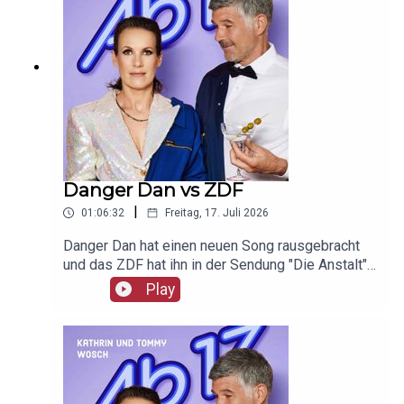
Danger Dan vs ZDF
|
01:06:32
Freitag, 17. Juli 2026
Danger Dan hat einen neuen Song rausgebracht
und das ZDF hat ihn in der Sendung "Die Anstalt"
nicht gespielt. Die Aufregung und Promo ist groß.
Play
Unser Werbepartner ist Giesswein, mit dem Code
Ab17 bekommt ihr 20%, klickt einfach hier:
https://serv.linkster.co/r/1qdkaSnEW5