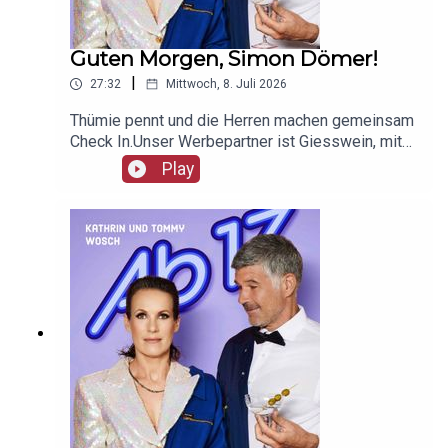
Guten Morgen, Simon Dömer!
|
27:32
Mittwoch, 8. Juli 2026
Thümie pennt und die Herren machen gemeinsam
Check In.Unser Werbepartner ist Giesswein, mit
dem Code Ab17 bekommt ihr 20%, klickt einfach
Play
hier: https://serv.linkster.co/r/1qdkaSnEW5