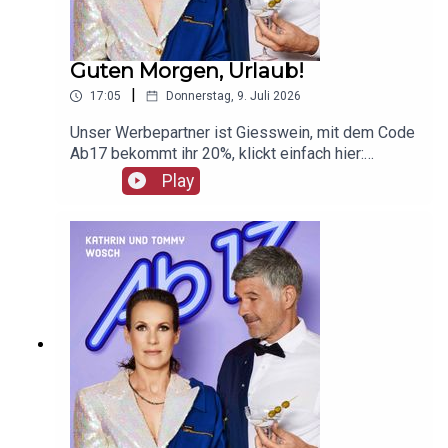
Guten Morgen, Urlaub!
|
17:05
Donnerstag, 9. Juli 2026
Unser Werbepartner ist Giesswein, mit dem Code
Ab17 bekommt ihr 20%, klickt einfach hier:
https://serv.linkster.co/r/1qdkaSnEW5
Play