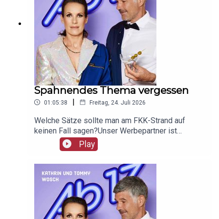
Spahnendes Thema vergessen
|
01:05:38
Freitag, 24. Juli 2026
Welche Sätze sollte man am FKK-Strand auf
keinen Fall sagen?Unser Werbepartner ist
Giesswein, mit dem Code Ab17 bekommt ihr 20%,
Play
klickt einfach hier:
https://serv.linkster.co/r/1qdkaSnEW5