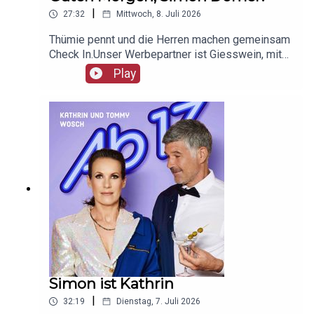
|
27:32
Mittwoch, 8. Juli 2026
Thümie pennt und die Herren machen gemeinsam
Check In.Unser Werbepartner ist Giesswein, mit
dem Code Ab17 bekommt ihr 20%, klickt einfach
Play
hier: https://serv.linkster.co/r/1qdkaSnEW5
Simon ist Kathrin
|
32:19
Dienstag, 7. Juli 2026