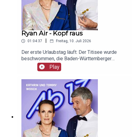
Ryan Air - Kopf raus
|
01:04:37
Freitag, 10. Juli 2026
Der erste Urlaubstag läuft: Der Titisee wurde
beschwommen, die Baden-Württemberger
ausgecheckt und Alpine Divorce unter die Lupe
Play
genommen. Freut euch – aber nicht zu früh, okay?
Unser Werbepartner ist Giesswein, mit dem Code
Ab17 bekommt ihr 20%, klickt einfach hier:
https://serv.linkster.co/r/1qdkaSnEW5