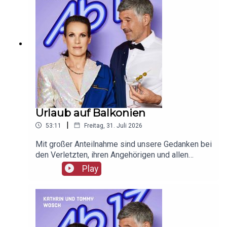
Urlaub auf Balkonien
|
53:11
Freitag, 31. Juli 2026
Mit großer Anteilnahme sind unsere Gedanken bei
den Verletzten, ihren Angehörigen und allen
Betroffenen des Anschlags auf den CSD.
Play