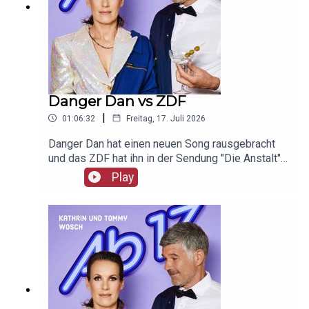
Danger Dan vs ZDF
|
01:06:32
Freitag, 17. Juli 2026
Danger Dan hat einen neuen Song rausgebracht
und das ZDF hat ihn in der Sendung "Die Anstalt"
nicht gespielt. Die Aufregung und Promo ist groß.
Play
Unser Werbepartner ist Giesswein, mit dem Code
Ab17 bekommt ihr 20%, klickt einfach hier:
https://serv.linkster.co/r/1qdkaSnEW5