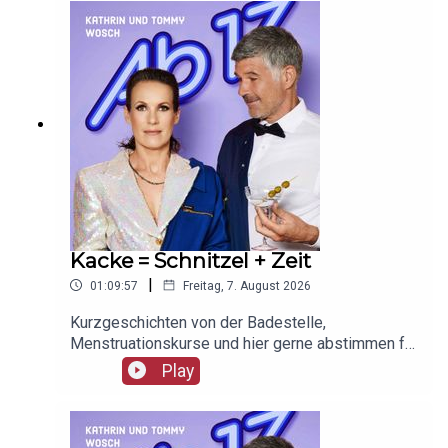
Kacke = Schnitzel + Zeit
|
01:09:57
Freitag, 7. August 2026
Kurzgeschichten von der Badestelle,
Menstruationskurse und hier gerne abstimmen für
MISS
Play
SOPHIE: https://www.quotenmeter.de/fernsehpre
is/index.php?page=wahl