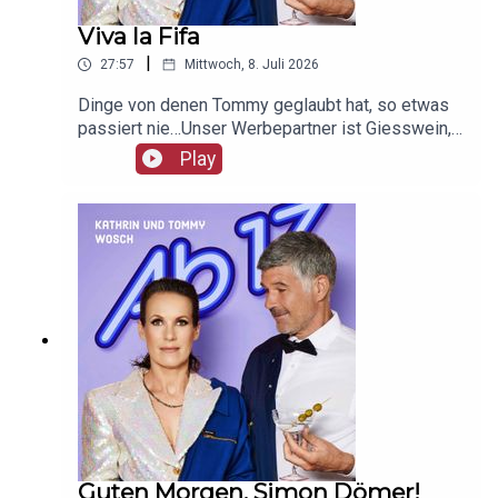
Viva la Fifa
|
27:57
Mittwoch, 8. Juli 2026
Dinge von denen Tommy geglaubt hat, so etwas
passiert nie…Unser Werbepartner ist Giesswein,
mit dem Code Ab17 bekommt ihr 20%, klickt
Play
einfach hier:
https://serv.linkster.co/r/1qdkaSnEW5
Guten Morgen, Simon Dömer!