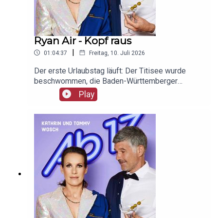
Ryan Air - Kopf raus
|
01:04:37
Freitag, 10. Juli 2026
Der erste Urlaubstag läuft: Der Titisee wurde
beschwommen, die Baden-Württemberger
ausgecheckt und Alpine Divorce unter die Lupe
Play
genommen. Freut euch – aber nicht zu früh, okay?
Unser Werbepartner ist Giesswein, mit dem Code
Ab17 bekommt ihr 20%, klickt einfach hier:
https://serv.linkster.co/r/1qdkaSnEW5