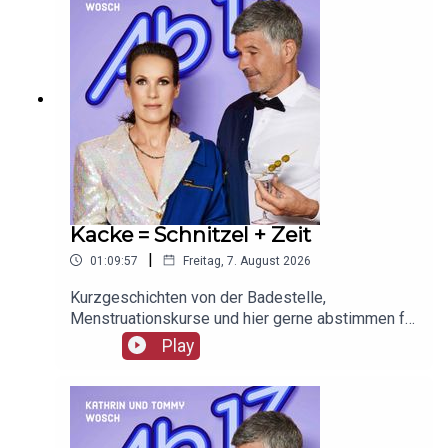
Kacke = Schnitzel + Zeit
|
01:09:57
Freitag, 7. August 2026
Kurzgeschichten von der Badestelle,
Menstruationskurse und hier gerne abstimmen für
MISS
Play
SOPHIE: https://www.quotenmeter.de/fernsehpre
is/index.php?page=wahl