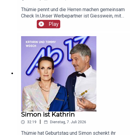
Thümie pennt und die Herren machen gemeinsam
Check In.Unser Werbepartner ist Giesswein, mit
dem Code Ab17 bekommt ihr 20%, klickt einfach
Play
hier: https://serv.linkster.co/r/1qdkaSnEW5
Simon ist Kathrin
|
32:19
Dienstag, 7. Juli 2026
Thümie hat Geburtstag und Simon schenkt ihr