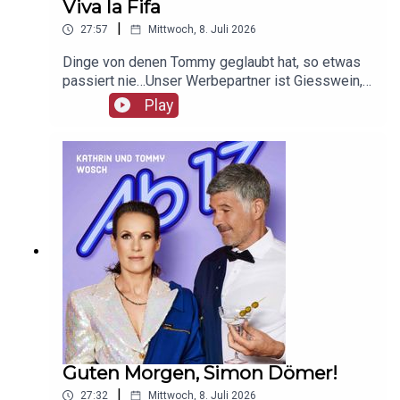
Viva la Fifa
|
27:57
Mittwoch, 8. Juli 2026
Dinge von denen Tommy geglaubt hat, so etwas
passiert nie…Unser Werbepartner ist Giesswein,
mit dem Code Ab17 bekommt ihr 20%, klickt
Play
einfach hier:
https://serv.linkster.co/r/1qdkaSnEW5
Guten Morgen, Simon Dömer!
|
27:32
Mittwoch, 8. Juli 2026