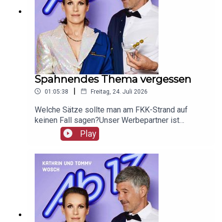
Spahnendes Thema vergessen
|
01:05:38
Freitag, 24. Juli 2026
Welche Sätze sollte man am FKK-Strand auf
keinen Fall sagen?Unser Werbepartner ist
Giesswein, mit dem Code Ab17 bekommt ihr 20%,
Play
klickt einfach hier:
https://serv.linkster.co/r/1qdkaSnEW5