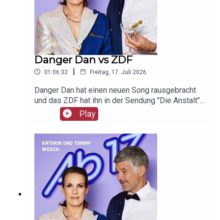
Danger Dan vs ZDF
|
01:06:32
Freitag, 17. Juli 2026
Danger Dan hat einen neuen Song rausgebracht
und das ZDF hat ihn in der Sendung "Die Anstalt"
nicht gespielt. Die Aufregung und Promo ist groß.
Play
Unser Werbepartner ist Giesswein, mit dem Code
Ab17 bekommt ihr 20%, klickt einfach hier:
https://serv.linkster.co/r/1qdkaSnEW5