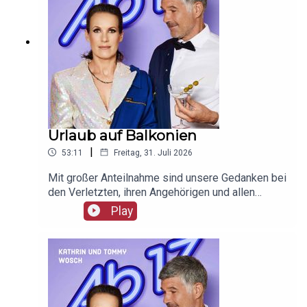
Urlaub auf Balkonien
|
53:11
Freitag, 31. Juli 2026
Mit großer Anteilnahme sind unsere Gedanken bei
den Verletzten, ihren Angehörigen und allen
Betroffenen des Anschlags auf den CSD.
Play