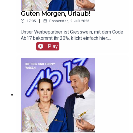
Guten Morgen, Urlaub!
|
17:05
Donnerstag, 9. Juli 2026
Unser Werbepartner ist Giesswein, mit dem Code
Ab17 bekommt ihr 20%, klickt einfach hier:
https://serv.linkster.co/r/1qdkaSnEW5
Play