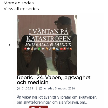
More episodes
View all episodes
Repris - 24. Vapen, jagsvaghet
och medicin
|
01:00:31
onsdag 5 augusti 2026
Åh vilket härligt avsnitt! Vi pratar om skjutvapen,
om skytteföreningar, om självförsvar, om
jagsvaghet och sen gör vi ett allvarligt försök att