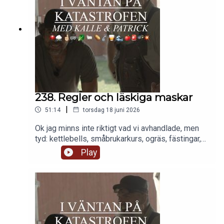
238. Regler och läskiga maskar
|
51:14
torsdag 18 juni 2026
Ok jag minns inte riktigt vad vi avhandlade, men
tyd: kettlebells, småbrukarkurs, ogräs, fästingar,
grill som beredskapsverktyg, läskiga maskar,
Play
sniglar, ankor, ankhus, Det Krångliga SverigeTM
(kul diskussion tror jag!).Se för patreons:
sektorbevattning av trädgårdsland och
torrkörningsövervakning av pump.KUL! Missa inte
småbrukarn talar ikväll på Discord!