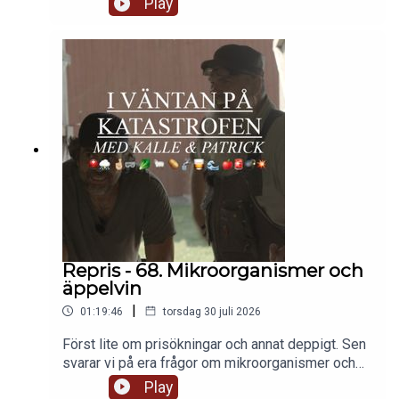
Play
beta av vad du ska ha i dina medicinprepps. Vi
kommer typ till sårvård. Fortsättning lär följa.
Repris - 68. Mikroorganismer och
äppelvin
|
01:19:46
torsdag 30 juli 2026
Först lite om prisökningar och annat deppigt. Sen
svarar vi på era frågor om mikroorganismer och
jordbearbetning, om att odla på jordvärmekabel
Play