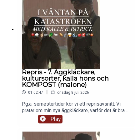
Kokmöjligheter och förvaring av filter.Sen om
svält och lagring av kalorier. Om salt och
torrvaror.Ja vafan, noga om hur du ska komma
igång med din beredskap helt enkelt.
Repris - 7. Äggkläckare,
kultursorter, kalla höns och
KOMPOST (malone)
|
01:02:47
onsdag 8 juli 2026
P.g.a. semestertider kör vi ett reprisavsnitt: Vi
pratar om min nya äggkläckare, varför det är bra
med kultursorter, om höns klarar minusgrader, om
Play
småbruk i Norrlands inland och om kompost.
Väldigt mycket om kompost. Det är nämligen där
som talesättet "Ängen är åkerns moder" där tar