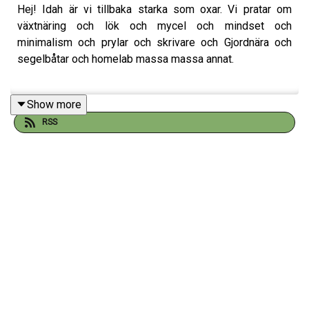
Hej! Idah är vi tillbaka starka som oxar. Vi pratar om
växtnäring och lök och mycel och mindset och
minimalism och prylar och skrivare och Gjordnära och
segelbåtar och homelab massa massa annat.
Show more
Till patreons:
RSS
Prat om mitt nygamla växthus!