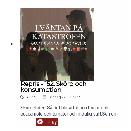
och bredvid väg. Om vilken matberedare som är
bäst. Om vedlagring i friggebod och om
brandsäkerhet. Och slutligen berättar patrick noga
STEG FÖR STEG hur man gör äppelvin, ja eller
vilket vin som helst egentligen. Tänk vad mycket
vi får lära oss! UNDERBART!
Repris - 152. Skörd och
konsumption
|
43:26
onsdag 22 juli 2026
Skördetider! Så det blir ärtor och bönor och
guacamole och tomater och möglig saft.Sen om
lönnsirap som beredskapsgrej och om björksav
Play
som ölingrediens.Ankor! Mot sniglar! Sorter,