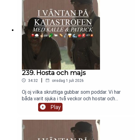
sig uttryck i småbruket.
239. Hosta och majs
|
34:32
onsdag 1 juli 2026
Oj oj vilka skruttiga gubbar som poddar. Vi har
båda varit sjuka i två veckor och hostar och
snörvlar och blir vimmelkantiga. Så synd om oss,
Play
men mest synd om er, som förra veckan inte fick
något avsnitt. Men nu är vi tillbaka med ett
lågintensivt litet avsnitt där vi pratar:- segling-
bevattning- majsOch...nåt mer antagligen. Vi hörs
sen. Host host.