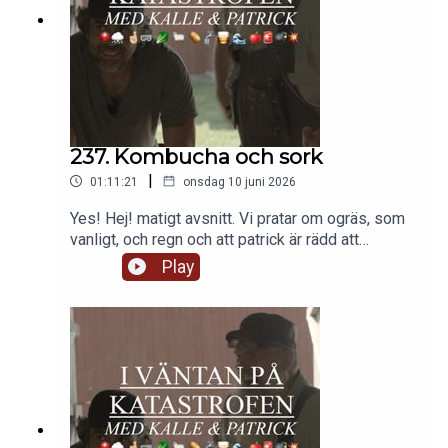
237. Kombucha och sork
|
01:11:21
onsdag 10 juni 2026
Yes! Hej! matigt avsnitt. Vi pratar om ogräs, som
vanligt, och regn och att patrick är rädd att
sommaren blir torr. Lite om sommarbete och sen
Play
noga om hur man gör kombucha. Man blir som lite
sugen.Sen om dopamin. Och våtbäddar. Och Gröna
potatisar. Och bovete mot kvickrot.Sen skulle
patreons få höra om hur man skyddar små
fruktträd men jag kom på att frågeställaren
kanske inte va patreon så det blir till alla.LYSSNA
OCH DISKUTERA I SMÅ GRUPPER!