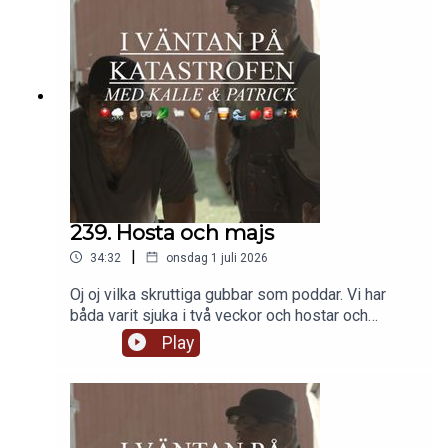
sig uttryck i småbruket.
239. Hosta och majs
|
34:32
onsdag 1 juli 2026
Oj oj vilka skruttiga gubbar som poddar. Vi har
båda varit sjuka i två veckor och hostar och
snörvlar och blir vimmelkantiga. Så synd om oss,
Play
men mest synd om er, som förra veckan inte fick
något avsnitt. Men nu är vi tillbaka med ett
lågintensivt litet avsnitt där vi pratar:- segling-
bevattning- majsOch...nåt mer antagligen. Vi hörs
sen. Host host.