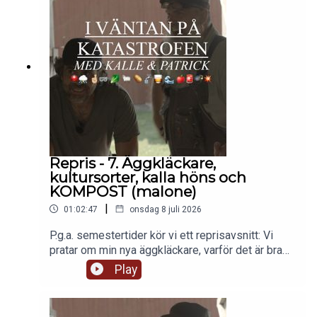
Kokmöjligheter och förvaring av filter.Sen om
svält och lagring av kalorier. Om salt och
torrvaror.Ja vafan, noga om hur du ska komma
igång med din beredskap helt enkelt.
Repris - 7. Äggkläckare,
kultursorter, kalla höns och
KOMPOST (malone)
|
01:02:47
onsdag 8 juli 2026
P.g.a. semestertider kör vi ett reprisavsnitt: Vi
pratar om min nya äggkläckare, varför det är bra
med kultursorter, om höns klarar minusgrader, om
Play
småbruk i Norrlands inland och om kompost.
Väldigt mycket om kompost. Det är nämligen där
som talesättet "Ängen är åkerns moder" där tar