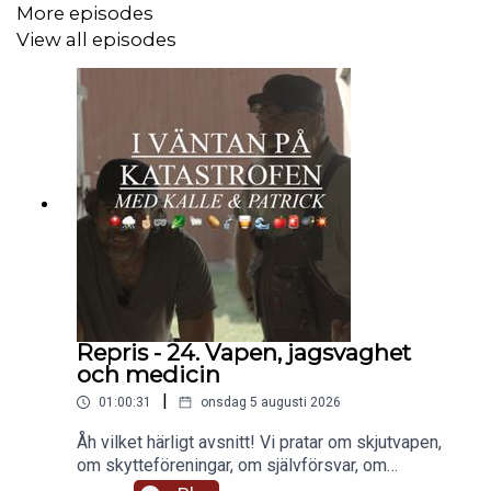
More episodes
För patreons:
View all episodes
Jag har byggt ett eget fortnox. Så lite om det.
Tack och förlåt alla. Nästa vecka då jävlar!
Repris - 24. Vapen, jagsvaghet
och medicin
|
01:00:31
onsdag 5 augusti 2026
Åh vilket härligt avsnitt! Vi pratar om skjutvapen,
om skytteföreningar, om självförsvar, om
jagsvaghet och sen gör vi ett allvarligt försök att