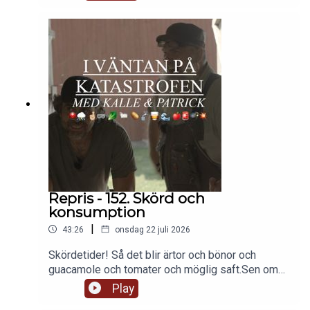
och bredvid väg. Om vilken matberedare som är
bäst. Om vedlagring i friggebod och om
brandsäkerhet. Och slutligen berättar patrick noga
STEG FÖR STEG hur man gör äppelvin, ja eller
vilket vin som helst egentligen. Tänk vad mycket
vi får lära oss! UNDERBART!
Repris - 152. Skörd och
konsumption
|
43:26
onsdag 22 juli 2026
Skördetider! Så det blir ärtor och bönor och
guacamole och tomater och möglig saft.Sen om
lönnsirap som beredskapsgrej och om björksav
Play
som ölingrediens.Ankor! Mot sniglar! Sorter,