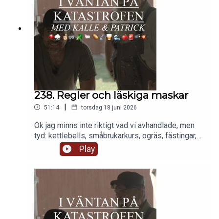
238. Regler och läskiga maskar
|
51:14
torsdag 18 juni 2026
Ok jag minns inte riktigt vad vi avhandlade, men
tyd: kettlebells, småbrukarkurs, ogräs, fästingar,
grill som beredskapsverktyg, läskiga maskar,
Play
sniglar, ankor, ankhus, Det Krångliga SverigeTM
(kul diskussion tror jag!).Se för patreons:
sektorbevattning av trädgårdsland och
torrkörningsövervakning av pump.KUL! Missa inte
småbrukarn talar ikväll på Discord!