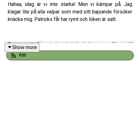
Hahaa, idag är vi inte starka! Men vi kämpar på. Jag
klagar lite på alla valpar som med sitt bajsande försöker
knäcka mig. Patricks får har rymt och löken är satt.
Se om ett för stort potatisland (som en för snäll
Show more
kompis???) där delar behöver täckas eller hur ska man
RSS
tänka?
Sen en avstickare till omvärlden för att prata omläste i
mellanöstern och sen tillbaka till potatislandet och
sättpotatisen.
Ja, sen blev det inte mer. Vi (jag) va för svaga idag.