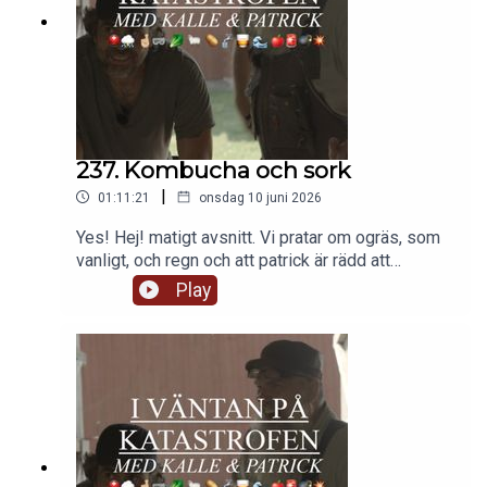
237. Kombucha och sork
|
01:11:21
onsdag 10 juni 2026
Yes! Hej! matigt avsnitt. Vi pratar om ogräs, som
vanligt, och regn och att patrick är rädd att
sommaren blir torr. Lite om sommarbete och sen
Play
noga om hur man gör kombucha. Man blir som lite
sugen.Sen om dopamin. Och våtbäddar. Och Gröna
potatisar. Och bovete mot kvickrot.Sen skulle
patreons få höra om hur man skyddar små
fruktträd men jag kom på att frågeställaren
kanske inte va patreon så det blir till alla.LYSSNA
OCH DISKUTERA I SMÅ GRUPPER!