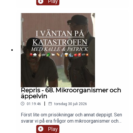
Play
beta av vad du ska ha i dina medicinprepps. Vi
kommer typ till sårvård. Fortsättning lär följa.
Repris - 68. Mikroorganismer och
äppelvin
|
01:19:46
torsdag 30 juli 2026
Först lite om prisökningar och annat deppigt. Sen
svarar vi på era frågor om mikroorganismer och
jordbearbetning, om att odla på jordvärmekabel
Play