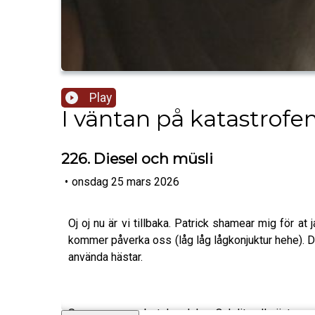
Play
I väntan på katastrofe
226. Diesel och müsli
•
onsdag 25 mars 2026
Oj oj nu är vi tillbaka. Patrick shamear mig för a
kommer påverka oss (låg låg lågkonjuktur hehe). De
använda hästar.
Sen noga om arbetshandskar. Och lite allmänt om 