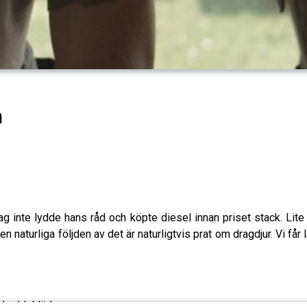
n
t jag inte lydde hans råd och köpte diesel innan priset stack. Li
n naturliga följden av det är naturligtvis prat om dragdjur. Vi få
skyddskläder.