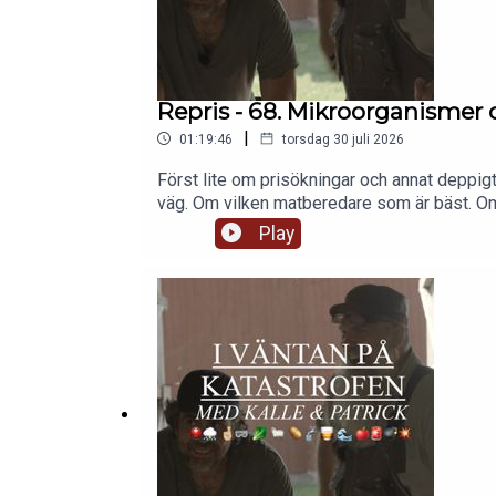
Repris - 68. Mikroorganismer 
|
01:19:46
torsdag 30 juli 2026
Först lite om prisökningar och annat deppig
väg. Om vilken matberedare som är bäst. Om
äppelvin, ja eller vilket vin som helst egen
Play