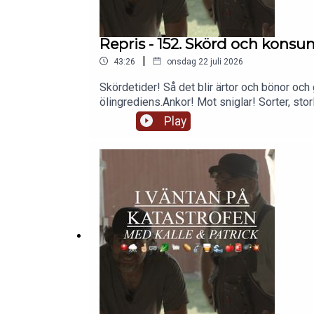
Repris - 152. Skörd och kons
|
43:26
onsdag 22 juli 2026
Skördetider! Så det blir ärtor och bönor 
ölingrediens.Ankor! Mot sniglar! Sorter, sto
ja, massa annat.Lyssna själv så får du se.
Play