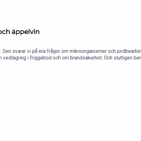
och äppelvin
t. Sen svarar vi på era frågor om mikroorganismer och jordbearbe
 vedlagring i friggebod och om brandsäkerhet. Och slutligen be
tligen. Tänk vad mycket vi får lära oss! UNDERBART!