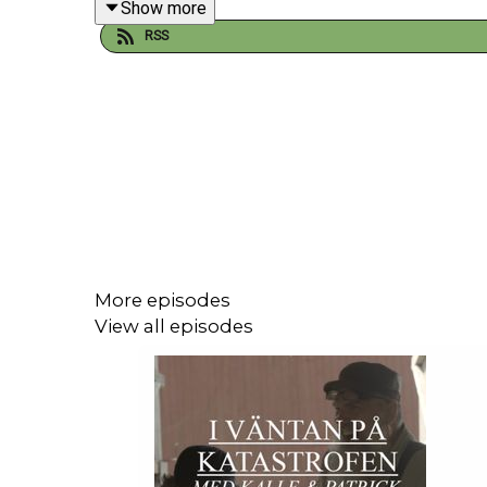
Show more
RSS
Och sen det ni alla har väntat på! Noga prat om vete
Och kan man lagra fröer i mylarpåsar för att öka l
För patreons:
More episodes
View all episodes
Mini-pcs, hemautomatisering och ai-agenter som m
MYCKET NÖJE YOU GUYS.