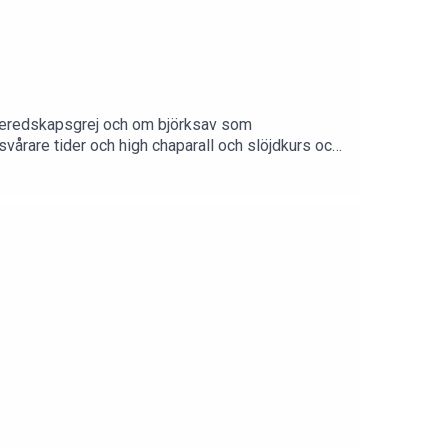
 beredskapsgrej och om björksav som
svårare tider och high chaparall och slöjdkurs och