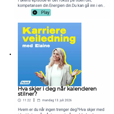
I ukens episode er det fokus på tiden din,
kompetansen din.Energien din.Du kan gå inn i en
organisasjon, ta ansvar, bidra, engasjere deg og
Play
bli en del av noe som er større enn deg selv.Men
du kan ikke låne bort eierskapet til karrieren
din.For karrieren din tilhører ikke én
organisasjon.Den tilhører deg.Men hva betyr
egentlig det? God lytt <3
Hva skjer i deg når kalenderen
stilner?
|
11:22
mandag 13. juli 2026
Hvem er du når ingen trenger deg?Hva skjer med