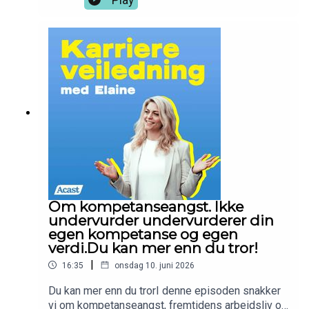
fastlåst eller lengter etter mer ro rundt fremtiden,
kinesisk medisin og karriereveiledning reflekterer
er denne episoden for deg.For kanskje handler
vi kort over mening og livskraft.I ukens episode
ikke gode karrierevalg først og fremst om å finne
utforsker vi overgangen mellom vår og sommer,
det perfekte svaret. Kanskje handler det om å
mellom yin og yang, mellom restitusjon og
skape et liv og et arbeidsliv som gir deg tilgang
handling, og mellom det som er i ferd med å ta
til deg selv.God lytt <3 Elaine
form og det som er klart til å uttrykkes. Du får
sette en personlig intensjon, reflektere over livet,
karrieren og det som gir deg energi, mening og
retning.For utvikling handler ikke alltid om å gjøre
mer. Noen ganger handler den om å være mer av
den du er. God lytt <3
Om kompetanseangst. Ikke
undervurder undervurderer din
egen kompetanse og egen
verdi.Du kan mer enn du tror!
|
16:35
onsdag 10. juni 2026
Du kan mer enn du trorI denne episoden snakker
vi om kompetanseangst, fremtidens arbeidsliv og