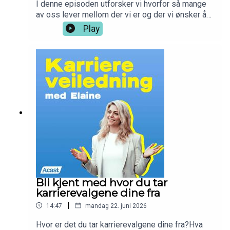
I denne episoden utforsker vi hvorfor så mange
av oss lever mellom der vi er og der vi ønsker å
være, hvorfor vi utsetter livet, hva «fake resting»
Play
egentlig er, og hva forskning sier om hvile,
oppmerksomhet og livskvalitet.For Karrierehelse
handler ikke bare om hvilken jobb vi har. Den
handler om hvordan vi lever og at det skal bety
noe hvordan vi har det. Få med deg noen øvelser
på slutten slik at du kan bruke mellomtiden på
den beste måten. God lytt <3
Bli kjent med hvor du tar
karrierevalgene dine fra
|
14:47
mandag 22. juni 2026
Hvor er det du tar karrierevalgene dine fra?Hva