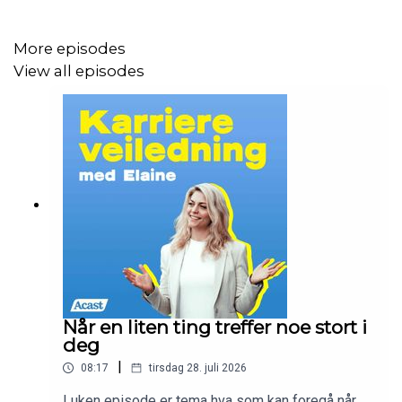
More episodes
View all episodes
Når en liten ting treffer noe stort i
deg
|
08:17
tirsdag 28. juli 2026
I uken episode er tema hva som kan foregå når