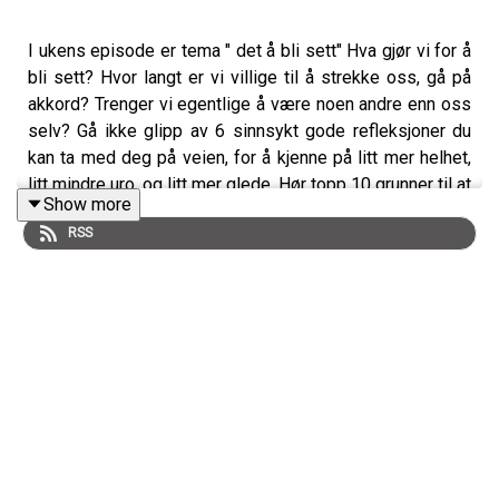
I ukens episode er tema " det å bli sett" Hva gjør vi for å
bli sett? Hvor langt er vi villige til å strekke oss, gå på
akkord? Trenger vi egentlige å være noen andre enn oss
selv? Gå ikke glipp av 6 sinnsykt gode refleksjoner du
kan ta med deg på veien, for å kjenne på litt mer helhet,
litt mindre uro, og litt mer glede. Hør topp 10 grunner til at
Show more
vi ikke føler oss sett, validert og ivaretatt på jobb. Hvem
RSS
sitt ansvar er det? Hmm..
God lytt <3
Vil du vite mer om Elaine, sjekk ut www.elainebloom.no //
www.karrierehelse.no
@elaine_bloom