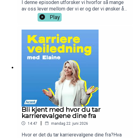
I denne episoden utforsker vi hvorfor så mange
av oss lever mellom der vi er og der vi ønsker å
være, hvorfor vi utsetter livet, hva «fake resting»
Play
egentlig er, og hva forskning sier om hvile,
oppmerksomhet og livskvalitet.For Karrierehelse
handler ikke bare om hvilken jobb vi har. Den
handler om hvordan vi lever og at det skal bety
noe hvordan vi har det. Få med deg noen øvelser
på slutten slik at du kan bruke mellomtiden på
den beste måten. God lytt <3
Bli kjent med hvor du tar
karrierevalgene dine fra
|
14:47
mandag 22. juni 2026
Hvor er det du tar karrierevalgene dine fra?Hva