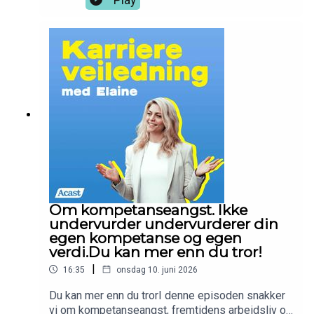
fastlåst eller lengter etter mer ro rundt fremtiden,
kinesisk medisin og karriereveiledning reflekterer
er denne episoden for deg.For kanskje handler
vi kort over mening og livskraft.I ukens episode
ikke gode karrierevalg først og fremst om å finne
utforsker vi overgangen mellom vår og sommer,
det perfekte svaret. Kanskje handler det om å
mellom yin og yang, mellom restitusjon og
skape et liv og et arbeidsliv som gir deg tilgang
handling, og mellom det som er i ferd med å ta
til deg selv.God lytt <3 Elaine
form og det som er klart til å uttrykkes. Du får
sette en personlig intensjon, reflektere over livet,
karrieren og det som gir deg energi, mening og
retning.For utvikling handler ikke alltid om å gjøre
mer. Noen ganger handler den om å være mer av
den du er. God lytt <3
Om kompetanseangst. Ikke
undervurder undervurderer din
egen kompetanse og egen
verdi.Du kan mer enn du tror!
|
16:35
onsdag 10. juni 2026
Du kan mer enn du trorI denne episoden snakker
vi om kompetanseangst, fremtidens arbeidsliv og