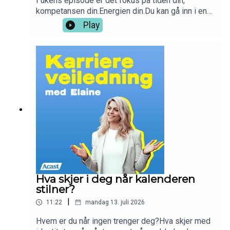
I ukens episode er det fokus på tiden din,
kompetansen din.Energien din.Du kan gå inn i en
organisasjon, ta ansvar, bidra, engasjere deg og
Play
bli en del av noe som er større enn deg selv.Men
du kan ikke låne bort eierskapet til karrieren
din.For karrieren din tilhører ikke én
organisasjon.Den tilhører deg.Men hva betyr
egentlig det? God lytt <3
Hva skjer i deg når kalenderen
stilner?
|
11:22
mandag 13. juli 2026
Hvem er du når ingen trenger deg?Hva skjer med