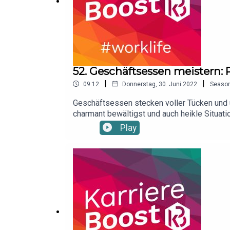
52. Geschäftsessen meistern:
|
|
09:12
Donnerstag, 30. Juni 2022
Seaso
Geschäftsessen stecken voller Tücken und 
charmant bewältigst und auch heikle Situati
https://amzn.to/37WfLorWer keine Folge v
Play
boost https://www.facebook.com/KarriereBo