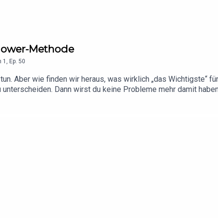
enhower-Methode
n
1
,
Ep.
50
tun. Aber wie finden wir heraus, was wirklich „das Wichtigste“ für
 unterscheiden. Dann wirst du keine Probleme mehr damit haben, 
ch „Effektiver arbeiten“: https://shop.haufe.de/prod/effektiver
reboost/ https://www.linkedin.com/showcase/karriere-boost ht
/