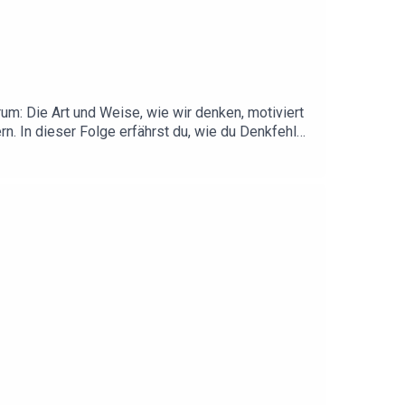
um: Die Art und Weise, wie wir denken, motiviert
rn. In dieser Folge erfährst du, wie du Denkfehler
h „Dauerhafte Selbstmotivation“:
dauerhafte-selbstmotivation.de/Wer keine Folge
-