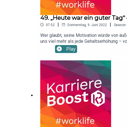
49. „Heute war ein guter Tag“ 
|
|
07:52
Donnerstag, 9. Juni 2022
Season
Wer glaubt, seine Motivation würde von äuß
uns viel mehr als jede Gehaltserhöhung – vor
vermeidest und deine Selbstmotivation auf 
Play
https://shop.haufe.de/prod/dauerhafte-selb
verpassen möchte: https://www.instagram.c
boost https://www.facebook.com/KarriereBo