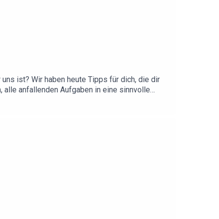
 uns ist? Wir haben heute Tipps für dich, die dir
alle anfallenden Aufgaben in eine sinnvolle
-arbeitenWer keine Folge verpassen
tps://www.facebook.com/KarriereBoost/ Infos