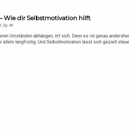
– Wie dir Selbstmotivation hilft
1
,
Ep.
49
eren Umständen abhängen, irrt sich. Denn es ist genau andersher
 allem langfristig. Und Selbstmotivation lässt sich gezielt steue
einem gleichbleibend hohen Niveau hältst.Links zum Beitrag: Buc
stmotivationWebsite von Reinhold Stritzelberger: https://www.
om/karriereboost/ https://www.linkedin.com/showcase/karriere
ost/ Infos zum Podcast unter https://karriereboost.de/