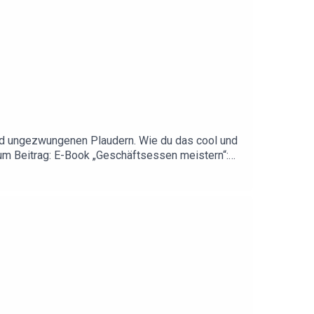
nd ungezwungenen Plaudern. Wie du das cool und
 zum Beitrag: E-Book „Geschäftsessen meistern“:
tps://www.linkedin.com/showcase/karriere-