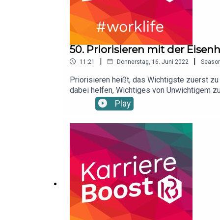
50. Priorisieren mit der Eis
|
|
11:21
Donnerstag, 16. Juni 2022
Seaso
Priorisieren heißt, das Wichtigste zuerst zu 
dabei helfen, Wichtiges von Unwichtigem zu
Reihenfolge zu bringen.Link zum Beitrag: Bu
Play
möchte: https://www.instagram.com/karrie
zum Podcast unter https://karriereboost.de