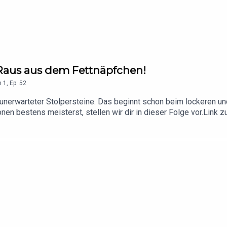
 Raus aus dem Fettnäpfchen!
n
1
,
Ep.
52
unerwarteter Stolpersteine. Das beginnt schon beim lockeren u
onen bestens meisterst, stellen wir dir in dieser Folge vor.Link
erpassen möchte: https://www.instagram.com/karriereboost/ ht
ost/ Infos zum Podcast unter https://karriereboost.de/