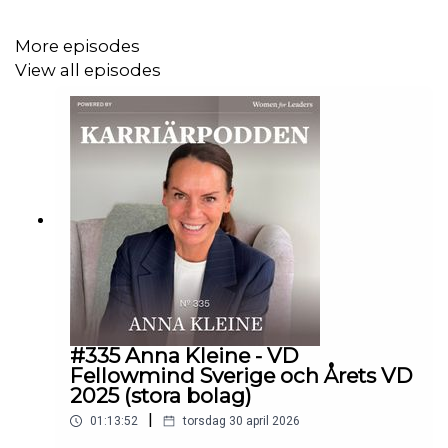
Tack för att du lyssnar och följer
Karriärpodden
,
Women
More episodes
for Leaders
och
Signe
View all episodes
Programledare: Eva Ekedahl, Kontakt:
eva@womenforleaders.com
#335 Anna Kleine - VD
Fellowmind Sverige och Årets VD
2025 (stora bolag)
|
01:13:52
torsdag 30 april 2026