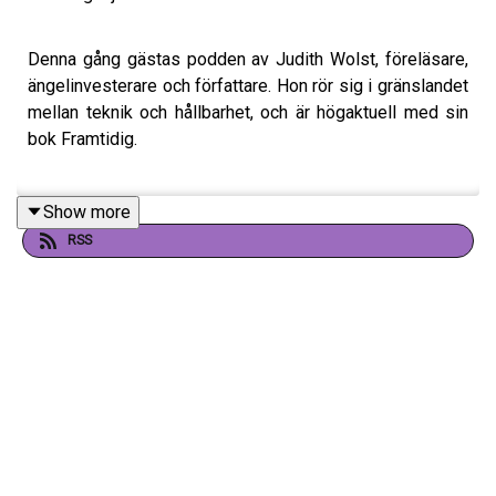
Denna gång gästas podden av Judith Wolst, föreläsare,
ängelinvesterare och författare. Hon rör sig i gränslandet
mellan teknik och hållbarhet, och är högaktuell med sin
bok Framtidig.
Show more
Judith berättar om en resa som har tagit henne till de
RSS
stora tech- och hållbarhetsscenerna, och var hennes
enorma drivkraft för att skapa positiv förändring för
samhälle och klimat kommer ifrån.
Ett samtal om framtidsspaningar, och vad vi människor
kan lära oss om pingviner. Framförallt om varför vi måste
våga vara
den första pingvinen som hoppar i vattnet.