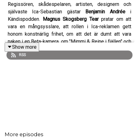
Regissören, skådespelaren, artisten, designern och
självaste Ica-Sebastian gästar
Benjamin Andrée
i
Kändispodden.
Magnus Skogsberg Tear
pratar om att
vara en mångsysslare, att rollen i Ica-reklamen gett
honom konstnärlig frihet, om att det är dumt att vara
naken i en Beta-kamera, om "Mimmi & Reine i fjällen" och
Show more
om att gå i smickerfällan. Det blir också snack om att få
RSS
ett jobb av Karin Falck, om att upptäcka Izabella
Scorupco och att jobba med Anita Ekberg. Vi pratar också
självmord och att "våga prata", att det inte är lätt att vara
ett barn till en pappa som tagit livet av sig. Och en hel del
annat.
Trevlig lyssning!
More episodes
Gäst: Magnus Skogsberg Tear