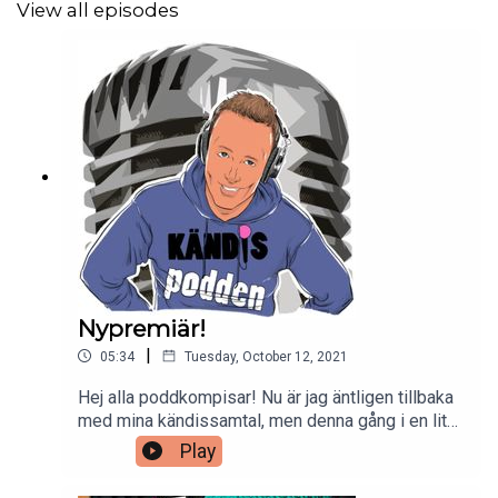
View all episodes
Kändispodden: Benjamin Andrée
Telefonnummer till Självmordslinjen: 90101
https://mind.se/hitta-hjalp/sjalvmordslinjen/
https://www.suicidezero.se/
Nypremiär!
|
05:34
Tuesday, October 12, 2021
http://spes.se/
Hej alla poddkompisar! Nu är jag äntligen tillbaka
med mina kändissamtal, men denna gång i en lite
nischad form. Kändispodden goes
Play
Deckarförfattarna och först ut är giganterna
Kommentera gärna avsnittet, ge det högsta betyg och
Camilla Läckberg och Pascal Engman. Lyssna så