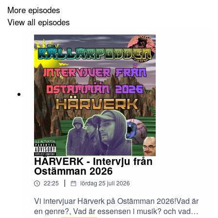
More episodes
View all episodes
Låtar, Skivor och Artister i Avsnittet:
▶ Sintflut:
https://sintflut1.bandcamp.com/album/ii
▶ Corpse D'Alsace:
https://corpsedalsace.bandcamp.com/album/lads-and-
lovers
HÄRVERK - Intervju från
Ostämman 2026
▶ LEFT/FOLK IX: Days Ov Fire:
|
22:25
lördag 25 juli 2026
https://leftfolk.bandcamp.com/album/left-folk-ix-days-ov-
Vi intervjuar Härverk på Ostämman 2026!Vad är
en genre?, Vad är essensen i musik? och vad
fire