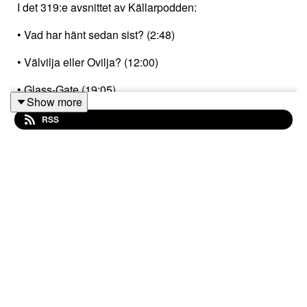
I det 319:e avsnittet av Källarpodden:
• Vad har hänt sedan sist? (2:48)
• Välvilja eller Ovilja? (12:00)
• Glass-Gate (19:05)
Show more
• Jimmie Åkessons Citat (30:21)
RSS
• Lek om kött (40:28)
• Indisk Kommunism (49:43)
• Musik (57:48)
• Bandet: Sintflut (låt vid 58 min)
• Bandet: Corpse D'Alsace (låt vid 73 min)
Allt detta och mycket, mycket, MYCKET mer i veckans
avsnitt!