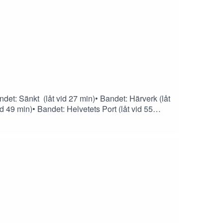
det: Sänkt (låt vid 27 min)• Bandet: Härverk (låt
d 49 min)• Bandet: Helvetets Port (låt vid 55
in)• Bandet: Prescriptiondeath (låt vid 85
ndcamp.com/track/hockeyfarsa-unreleased-2014 ▶
Helvetets
album/3ZbdFgDDPQyRv4HPSZfMl2?
i=JdYVeD0vQ3eozcxO8n6nkQ▶
mman@gmail.comInstagram:
: https://www.youtube.com/channel/UCMKc7v2KV
adshop.se/all Bandcamp:https://kallarpodden.b