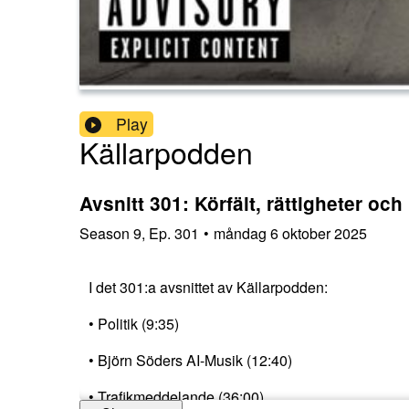
Play
Källarpodden
Avsnitt 301: Körfält, rättigheter och
Season
9
,
Ep.
301
•
måndag 6 oktober 2025
I det 301:a avsnittet av Källarpodden:
• Politik (9:35)
• Björn Söders AI-Musik (12:40)
• Trafikmeddelande (36:00)