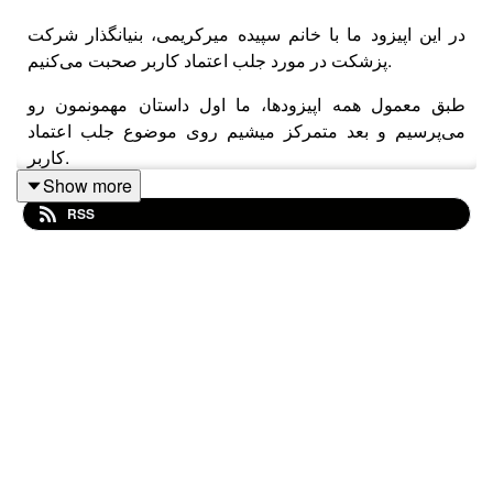
در این اپیزود ما با خانم سپیده میرکریمی، ‌بنیانگذار شرکت
پزشکت در مورد جلب اعتماد کاربر‌ صحبت می‌کنیم.
می‌پرسیم و بعد متمرکز میشیم روی موضوع جلب اعتماد
کاربر.
Show more
موضوع مشترک این فصل تاب‌آوری!
RSS
حامی‌های این اپیزود از فصل پنج کارکسب:
گروه خدمات بازرگانی و ترخیص زاگرس
آریاز
اینستاگرام گروه زاگرس
آریاز
خانه محتوای کُـ جا
لینکدین کُـ جا