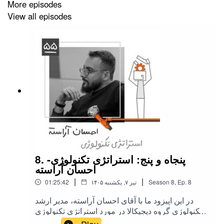
More episodes
تلگرام کُـ جا
View all episodes
شرکت
پزشکت
راه‌های دنبال کردن ما:
وبسایت کارکسب
اینستاگرام کارکسب
توییتر کارکسب
8. پنجاه و پنج: استراتژی تکنولوژی-
کانال یوتیوب کارکسب
احسان آراسته
|
|
8
Ep.
,
8
Season
۱۴۰۵ تیر ۷, یکشنبه
01:25:42
کانال تلگرام کارکسب
در این اپیزود ما با آقای احسان آراسته، مدیر ارشد
لینکدین کارکسب
تکنولوژی گروه دیجیکالا در مورد استراتژی تکنولوژی
صحبت می‌کنیم. ‌‎ طبق معمول همه اپیزودها، ما اول