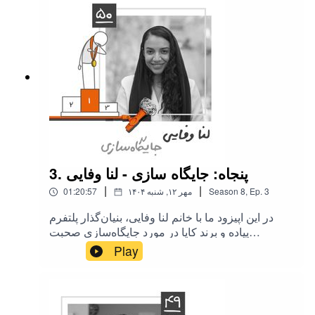
فصل یک با آقای فولادی در مورد ای آر پی صحبت
کردیم که داستانشون هم در همون اپیزود می‌تونید
بشنوید.حامی‌های‌‌ این اپیزود از فصل پنج
کارکسب:گروه خدمات بازرگانی و ترخیص زاگرس
آریازاینستاگرام گروه زاگرس آریازصندوق طلا
مثقالاینستاگرام گروه آگاهراه‌های دنبال کردن
ما:وبسایت کارکسباینستاگرام کارکسبتوییتر
کارکسبکانال یوتیوب کارکسبکانال تلگرام
کارکسبلینکدین کارکسباگر تمایل دارید از کار کسب
حمایت مالی کنید اینجا
3. پنجاه: جایگاه سازی - لنا وفایی
|
|
3
Ep.
,
8
Season
۱۴۰۴ مهر ۱۲, شنبه
01:20:57
در این اپیزود ما با خانم لنا وفایی، بنیان‌گذار پلتفرم
پیاده و برند کایا در مورد جایگاه‌سازی صحبت
می‌کنیم. ‌‎طبق معمول همه اپیزودها، ما اول داستان
Play
مهمون‌هامون رو می‌پرسیم و بعد متمرکز می‌شیم
روی موضوع جایگاه‌سازی. از چالش‌های جایگاه‌سازی
برندها می‌گیم و در مورد نقش مخاطب برند در جایگاه
سازی صحبت می‌کنیم.حامی‌‌ این اپیزود از فصل پنج