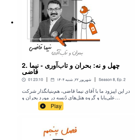
کارکسب:صندوق طلا مثقالاینستاگرام گروه
آگاهراه‌های دنبال کردن ما:وبسایت کارکسباینستاگرام
کارکسبتوییتر کارکسبکانال یوتیوب کارکسبکانال
تلگرام کارکسبلینکدین کارکسباگر تمایل دارید از کار
کسب حمایت مالی کنید اینجا
2. چهل و نه: بحران و تاب‌آوری - نیما
قاضی
|
|
2
Ep.
,
8
Season
۱۴۰۴ شهریور ۲۲, شنبه
01:23:10
در این اپیزود ما با آقای نیما قاضی، هم‌بنیانگذار شرکت
علی‌بابا و گروه هتل‌های دُنسه در مورد بحران و
تاب‌آوری‌ صحبت می‌کنیم. ‎طبق معمول همه اپیزودها،
Play
ما اول داستان مهمونمون رو می‌پرسیم و بعد متمرکز
میشیم روی موضوع بحران.موضوع مشترک این فصل
تاب‌آوری! برخی از کلمات انگلیسی استفاده شده در
این اپیزود:operation: عملیاتproduct market fit:
تناسب محصول با بازارexperience: تجربهRetention