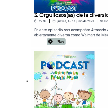
3. Orgullosos(as) de la diversi
|
|
22:39
jueves, 15 de junio de 2023
Seas
En este episodio nos acompañan Armando Ag
abiertamente diversa como Walmart de México
inclusivo donde puedes ser 100% tú. ¡Gran p
Play