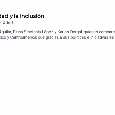
dad y la inclusión
on
2
,
Ep.
3
uilar, Diana Sthefania López y Karlos Dergal, quienes comparte
 y Centroamérica; que gracias a sus políticas e iniciativas es 
lática para celebrar el Mes de la Diversidad!