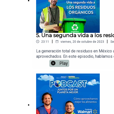
5. Una segunda vida a los res
|
|
23:11
viernes, 20 de octubre de 2023
Se
La generación total de residuos en México 
aprovechados. En este episodio, hablamos
la gestión integral de los residuos orgánico
Play