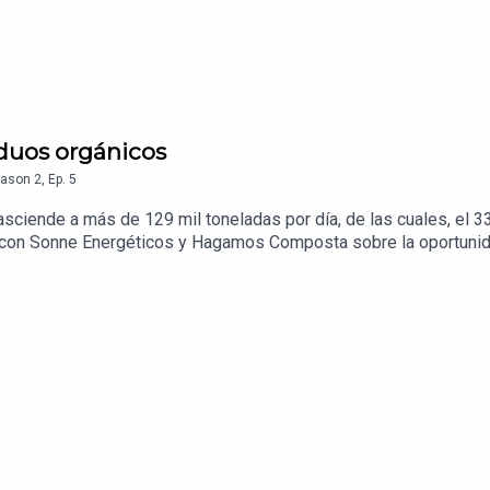
iduos orgánicos
ason
2
,
Ep.
5
asciende a más de 129 mil toneladas por día, de las cuales, el 
 con Sonne Energéticos y Hagamos Composta sobre la oportuni
s para garantizar su transformación y hacer del planeta un lugar l