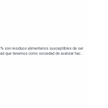
33% son residuos alimentarios susceptibles de ser
dad que tenemos como sociedad de avanzar hacia
ibre de residuos.