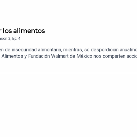
los alimentos
ason
2
,
Ep.
4
 de inseguridad alimentaria, mientras, se desperdician anualme
de Alimentos y Fundación Walmart de México nos comparten acc
 y contribuir al bienestar del planeta y sus comunidades.