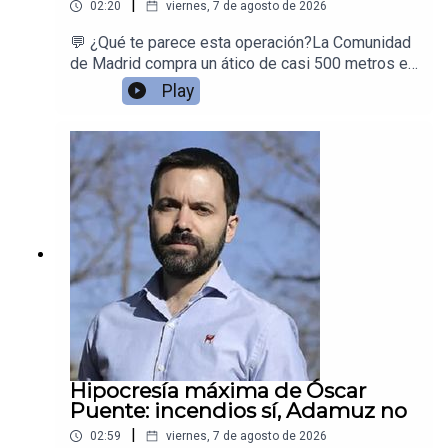
|
02:20
viernes, 7 de agosto de 2026
💬 ¿Qué te parece esta operación?La Comunidad
de Madrid compra un ático de casi 500 metros en
Chamberí para que Ayuso tenga reuniones
Play
temporales mientras reforman la sede
oficial.Juan Ramón Rallo se hace las preguntas
que nadie contesta
Hipocresía máxima de Óscar
Puente: incendios sí, Adamuz no
|
02:59
viernes, 7 de agosto de 2026