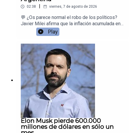
|
02:38
viernes, 7 de agosto de 2026
💬 ¿Os parece normal el robo de los políticos?
Javier Milei afirma que la inflación acumulada en
Argentina desde la creación del Banco Central es
Play
de 12,8 trillones por ciento. Las redes peronistas
se ríen… pero la cifra es rigurosamente
cierta.Juan Ramón Rallo explica el dato, muestra
la evolución histórica de la inflación argentina
desde 1935 (con cuatro hiperinflaciones) y
recuerda que, justo antes de la llegada de Milei,
el país estaba al borde de una quinta
hiperinflación provocada por el peronismo.
Elon Musk pierde 600.000
millones de dólares en sólo un
mes