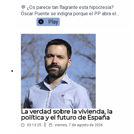
💬 ¿Os parece tan flagrante esta hipocresía?
Óscar Puente se indigna porque el PP abra el
debate de responsabilidades mientras los
Play
incendios todavía arden… pero cuando la tragedia
de Adamuz le explotó en las manos, dijo
exactamente lo contrario: que las
responsabilidades había que dilucidarlas más
adelante.Desmontamos la doble vara de medir
del ministro de Transportes.
La verdad sobre la vivienda, la
política y el futuro de España
|
03:13:25
viernes, 7 de agosto de 2026