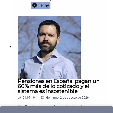
nueva Carta Orgánica del Banco Central y unas
Play
reglas fiscales que ponen grilletes al Tesoro
argentino.
Pensiones en España: pagan un
60% más de lo cotizado y el
sistema es insostenible
|
01:07:19
domingo, 2 de agosto de 2026
💬 ¿Creéis que se reformará antes de que sea
demasiado tarde?Juan Ramón Rallo entrevista a