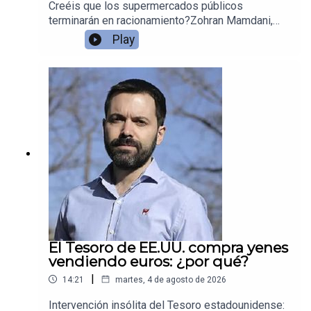
Creéis que los supermercados públicos
terminarán en racionamiento?Zohran Mamdani,
alcalde de Nueva York, prometió supermercados
Play
públicos con descuentos de hasta el 30% en
productos básicos. El problema: esa rebaja no
viene de mejor gestión, sino de subsidios
pagados por el contribuyente.Juan Ramón Rallo
explica por qué esta política genera arbitraje
especulativo, acaparamiento y la necesidad de
racionar con tarjetas de fidelización (el
equivalente neoyorquino a la libreta de
abastecimiento cubana). Una receta fallida que ya
se aplicó en Cuba y Venezuela.
El Tesoro de EE.UU. compra yenes
vendiendo euros: ¿por qué?
|
14:21
martes, 4 de agosto de 2026
Intervención insólita del Tesoro estadounidense: