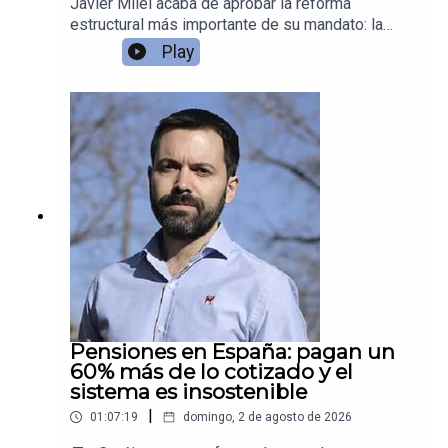
Javier Milei acaba de aprobar la reforma
estructural más importante de su mandato: la
nueva Carta Orgánica del Banco Central y unas
Play
reglas fiscales que ponen grilletes al Tesoro
argentino.
Pensiones en España: pagan un
60% más de lo cotizado y el
sistema es insostenible
|
01:07:19
domingo, 2 de agosto de 2026