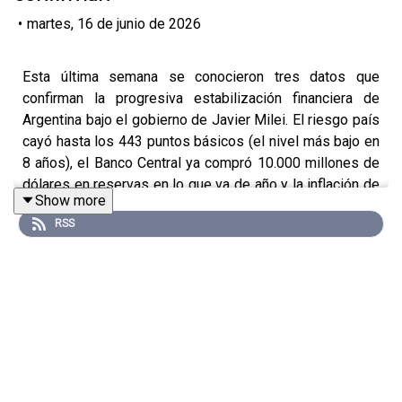
•
martes, 16 de junio de 2026
Esta última semana se conocieron tres datos que
confirman la progresiva estabilización financiera de
Argentina bajo el gobierno de Javier Milei. El riesgo país
cayó hasta los 443 puntos básicos (el nivel más bajo en
8 años), el Banco Central ya compró 10.000 millones de
dólares en reservas en lo que va de año y la inflación de
Show more
mayo se ubicó en el 2,1%.
RSS