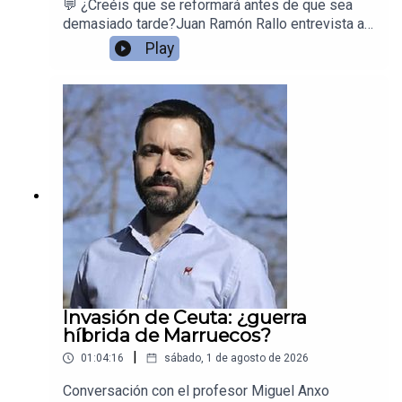
💬 ¿Creéis que se reformará antes de que sea
demasiado tarde?Juan Ramón Rallo entrevista a
Daniel Fernández y Santiago Calvo (Universidad
Play
de las Espérides) sobre la insostenibilidad del
sistema público de pensiones en España.Las
pensiones son, de media, un 60% más generosas
de lo que se ha cotizado. El sistema de reparto
genera un valor actual neto negativo para los
trabajadores actuales y la inmigración o la
productividad de la IA no solucionan el problema
de fondo.
Invasión de Ceuta: ¿guerra
híbrida de Marruecos?
|
01:04:16
sábado, 1 de agosto de 2026
Conversación con el profesor Miguel Anxo