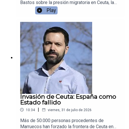
Bastos sobre la presión migratoria en Ceuta, la
estrategia de Marruecos y la incapacidad del
Play
Estado español para defender su soberanía
territorial. Analizamos también la dependencia de
España respecto al control fronterizo marroquí y
las debilidades de su política exterior.
Invasión de Ceuta: España como
Estado fallido
|
10:34
viernes, 31 de julio de 2026
Más de 50.000 personas procedentes de
Marruecos han forzado la frontera de Ceuta en