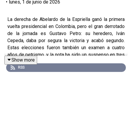
•
lunes, 1 de junio de 2026
La derecha de Abelardo de la Espriella ganó la primera
vuelta presidencial en Colombia, pero el gran derrotado
de la jornada es Gustavo Petro: su heredero, Iván
Cepeda, daba por segura la victoria y acabó segundo.
Estas elecciones fueron también un examen a cuatro
años de petrismo, y la nota ha sido un suspenso en tres
Show more
frentes. En economía, la renta per cápita apenas creció
RSS
un 1,8% en el trienio, con la inversión en mínimos
históricos y un déficit público duplicado. En seguridad, la
"paz total" se saldó con homicidios estancados y los
secuestros disparados hasta 701 en 2025; y en
corrupción, los escándalos (UNGRD, financiación de
campaña, Nicolás Petro) han hundido la percepción del
país.