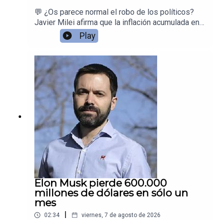
💬 ¿Os parece normal el robo de los políticos?
Javier Milei afirma que la inflación acumulada en
Argentina desde la creación del Banco Central es
Play
de 12,8 trillones por ciento. Las redes peronistas
se ríen… pero la cifra es rigurosamente
cierta.Juan Ramón Rallo explica el dato, muestra
la evolución histórica de la inflación argentina
desde 1935 (con cuatro hiperinflaciones) y
recuerda que, justo antes de la llegada de Milei,
el país estaba al borde de una quinta
hiperinflación provocada por el peronismo.
Elon Musk pierde 600.000
millones de dólares en sólo un
mes
|
02:34
viernes, 7 de agosto de 2026