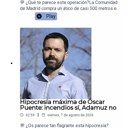
💬 ¿Qué te parece esta operación?La Comunidad
de Madrid compra un ático de casi 500 metros en
Chamberí para que Ayuso tenga reuniones
Play
temporales mientras reforman la sede
oficial.Juan Ramón Rallo se hace las preguntas
que nadie contesta
Hipocresía máxima de Óscar
Puente: incendios sí, Adamuz no
|
02:59
viernes, 7 de agosto de 2026
💬 ¿Os parece tan flagrante esta hipocresía?