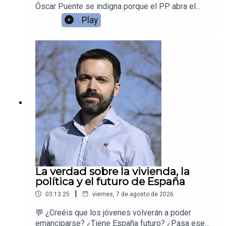
Óscar Puente se indigna porque el PP abra el
debate de responsabilidades mientras los
Play
incendios todavía arden… pero cuando la tragedia
de Adamuz le explotó en las manos, dijo
exactamente lo contrario: que las
responsabilidades había que dilucidarlas más
adelante.Desmontamos la doble vara de medir
del ministro de Transportes.
La verdad sobre la vivienda, la
política y el futuro de España
|
03:13:25
viernes, 7 de agosto de 2026
💬 ¿Creéis que los jóvenes volverán a poder
emanciparse? ¿Tiene España futuro? ¿Pasa ese