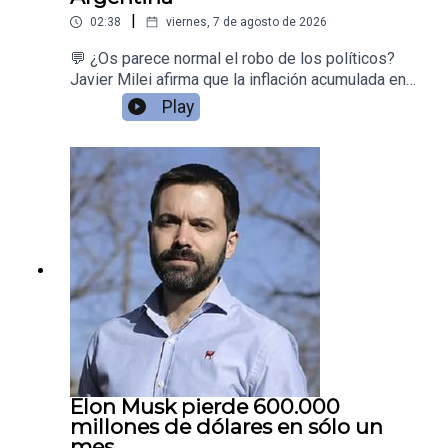
|
02:38
viernes, 7 de agosto de 2026
💬 ¿Os parece normal el robo de los políticos?
Javier Milei afirma que la inflación acumulada en
Argentina desde la creación del Banco Central es
Play
de 12,8 trillones por ciento. Las redes peronistas
se ríen… pero la cifra es rigurosamente
cierta.Juan Ramón Rallo explica el dato, muestra
la evolución histórica de la inflación argentina
desde 1935 (con cuatro hiperinflaciones) y
recuerda que, justo antes de la llegada de Milei,
el país estaba al borde de una quinta
hiperinflación provocada por el peronismo.
Elon Musk pierde 600.000
millones de dólares en sólo un
mes