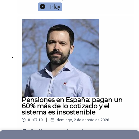
nueva Carta Orgánica del Banco Central y unas
Play
reglas fiscales que ponen grilletes al Tesoro
argentino.
Pensiones en España: pagan un
60% más de lo cotizado y el
sistema es insostenible
|
01:07:19
domingo, 2 de agosto de 2026
💬 ¿Creéis que se reformará antes de que sea
demasiado tarde?Juan Ramón Rallo entrevista a