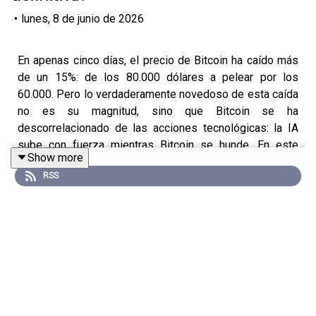
•
lunes, 8 de junio de 2026
En apenas cinco días, el precio de Bitcoin ha caído más
de un 15%: de los 80.000 dólares a pelear por los
60.000. Pero lo verdaderamente novedoso de esta caída
no es su magnitud, sino que Bitcoin se ha
descorrelacionado de las acciones tecnológicas: la IA
sube con fuerza mientras Bitcoin se hunde. En este
Show more
vídeo explico por qué esa descorrelación no implica que
RSS
Bitcoin haya perdido su lógica económica fundamental,
sino que refleja un entorno de expectativas de tipos de
interés al alza —alimentado, paradójicamente, por el
propio auge de la inteligencia artificial— que encarece el
coste de oportunidad de los activos monetarios como
Bitcoin o el oro.