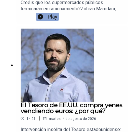
Creéis que los supermercados públicos
terminarán en racionamiento?Zohran Mamdani,
alcalde de Nueva York, prometió supermercados
Play
públicos con descuentos de hasta el 30% en
productos básicos. El problema: esa rebaja no
viene de mejor gestión, sino de subsidios
pagados por el contribuyente.Juan Ramón Rallo
explica por qué esta política genera arbitraje
especulativo, acaparamiento y la necesidad de
racionar con tarjetas de fidelización (el
equivalente neoyorquino a la libreta de
abastecimiento cubana). Una receta fallida que ya
se aplicó en Cuba y Venezuela.
El Tesoro de EE.UU. compra yenes
vendiendo euros: ¿por qué?
|
14:21
martes, 4 de agosto de 2026
Intervención insólita del Tesoro estadounidense: