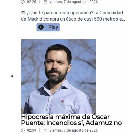
|
02:20
viernes, 7 de agosto de 2026
💬 ¿Qué te parece esta operación?La Comunidad
de Madrid compra un ático de casi 500 metros en
Chamberí para que Ayuso tenga reuniones
Play
temporales mientras reforman la sede
oficial.Juan Ramón Rallo se hace las preguntas
que nadie contesta
Hipocresía máxima de Óscar
Puente: incendios sí, Adamuz no
|
02:59
viernes, 7 de agosto de 2026