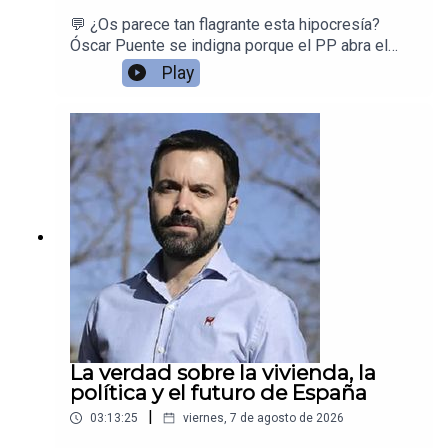
💬 ¿Os parece tan flagrante esta hipocresía?
Óscar Puente se indigna porque el PP abra el
debate de responsabilidades mientras los
Play
incendios todavía arden… pero cuando la tragedia
de Adamuz le explotó en las manos, dijo
exactamente lo contrario: que las
responsabilidades había que dilucidarlas más
adelante.Desmontamos la doble vara de medir
del ministro de Transportes.
La verdad sobre la vivienda, la
política y el futuro de España
|
03:13:25
viernes, 7 de agosto de 2026