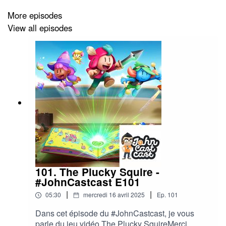
More episodes
View all episodes
🌐 MES RÉSEAUX SOCIAUX🌐
👉Blog :
https://www.JohnCouscous.com
👉Twitter :
https://www.twitter.com/JohnCouscous
👉Instagram :
https://www.instagram.com/JohnCouscous
👉Tiktok :
https://www.tiktok.com/@JohnCouscous
👉Discord :
https://discord.gg/gnG9guE
101. The Plucky Squire -
📧
contact@johncouscous.com
#JohnCastcast E101
|
|
05:30
mercredi 16 avril 2025
Ep.
101
Dans cet épisode du #JohnCastcast, je vous
parle du jeu vidéo The Plucky SquireMerci