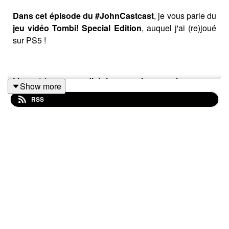
Dans cet épisode du #JohnCastcast
, je vous parle du
jeu vidéo Tombi! Special Edition
, auquel j'ai (re)joué
sur PS5 !
Merci d'écouter, et
n'hésitez pas à vous abonner
, et
Show more
pourquoi pas à mettre 5 étoiles sur Apple Podcast et/ou
RSS
un commentaire si cet épisode vous a plu !
Crédits sons :
Génériques & virgules by
CaliKen
.
Montage et publication
:
JohnCouscous
.
🔗LIENS DONT JE PARLE🔗
👉
Les Tombi collectors de chez Limited Run Games