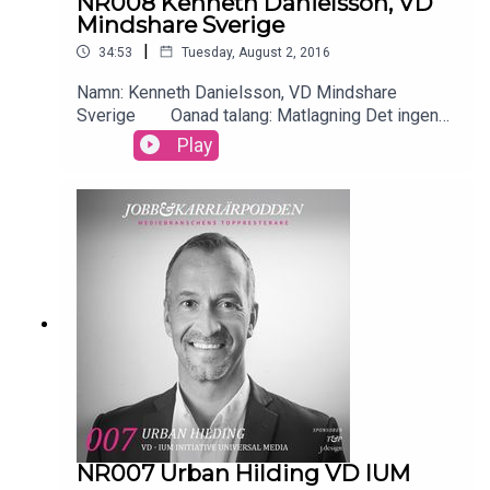
NR008 Kenneth Danielsson, VD
Mindshare Sverige
|
34:53
Tuesday, August 2, 2016
Namn: Kenneth Danielsson, VD Mindshare
Sverige Oanad talang: Matlagning Det ingen
vet om dig: Att jag ville bli gymnastiklärare när jag
Play
var ung Topp-3-appar: Instagram, hemnet,
Facebook Din dagliga mediekonsumtion: DI,
branschpress, sociala medier Musik i lurarna just
nu: Är en listknarkare på Spotify Vad kan du inte
leva utan: Familjen, god mat och gott vin
NR007 Urban Hilding VD IUM