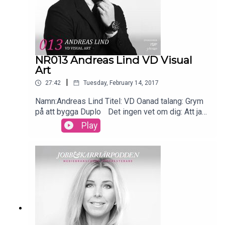
leva utan: Min egentid.
NR013 Andreas Lind VD Visual
Art
|
27:42
Tuesday, February 14, 2017
Namn:Andreas Lind Titel: VD Oanad talang: Grym
på att bygga Duplo Det ingen vet om dig: Att jag
har ett SM guld i Dodge ball Dagliga
Play
mediekonsumtion: Ljudböcker, olika poddar,
nationell och internationell branschmedia, DI, VA
och Aftonbladet Topp-3-appar: Mail, Podcaster,
Supernytt Musik i lurarna just nu: Det blir mest
ljudböcker och poddar Vad kan du inte leva utan:
Min familj