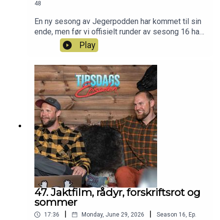
48
En ny sesong av Jegerpodden har kommet til sin
ende, men før vi offisielt runder av sesong 16 har
vi tradisjonen tro invitert verdens beste lyttere
Play
"inn i studio" til å bidra med spørsmål, dilemmaer
og påstander som vi svarer villig vekk på. Her er
vi innom mye forskjellig, og det synses tidvis vilt
😅 Håper du vil sjekke den ut og at du får en riktig
fin sommer 😎Har du også lyst til å bli med i
Patreon-jaktlaget er du hjertelig velkommen inn
her: https://www.patreon.com/jegerpodden
47. Jaktfilm, rådyr, forskriftsrot og
sommer
|
|
17:36
Monday, June 29, 2026
Season
16
,
Ep.