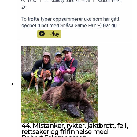
|
|
13:37
Monday, June 22, 2026
Season
16
,
Ep.
45
To trøtte typer oppsummerer uka som har gått
døgnet rundt med Snåsa Game Fair :-) Har du
også lyst til å bli med i Patreon-jaktlaget? Klikk
Play
deg inn her da vel:
https://www.patreon.com/jegerpodden
44. Mistanker, rykter, jaktbrott, feil,
rettsaker og frifinnelse med