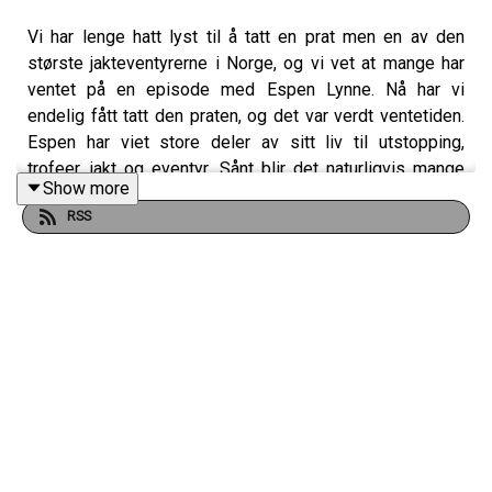
Vi har lenge hatt lyst til å tatt en prat men en av den
største jakteventyrerne i Norge, og vi vet at mange har
ventet på en episode med Espen Lynne. Nå har vi
endelig fått tatt den praten, og det var verdt ventetiden.
Espen har viet store deler av sitt liv til utstopping,
trofeer, jakt og eventyr. Sånt blir det naturligvis mange
Show more
historier av. Han er i tillegg med i den svært eksklusive
RSS
klubben blant jegere som kan pryde seg med Grand
Slam! Dette er med andre ord en episode du ikke må gå
glipp av!
Har du også lyst til å bli meg i Patreon-jaktlaget? Da er
det bare å klikke seg inn her:
https://www.patreon.com/c/jegerpodden