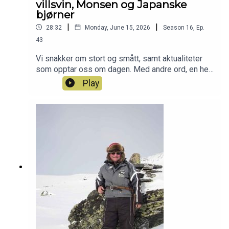
villsvin, Monsen og Japanske
inn her: https://www.patreon.com/c/jegerpodden
bjørner
|
|
28:32
Monday, June 15, 2026
Season
16
,
Ep.
43
Vi snakker om stort og smått, samt aktualiteter
som opptar oss om dagen. Med andre ord, en helt
vanlig Tirsdagspodd med Jegerpodden :-) Har du
Play
også lyst til å bli med i Patreon-jaktlaget? Da er
det bare å klikke seg inn her:
https://www.patreon.com/jegerpodden