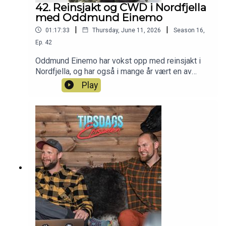
42. Reinsjakt og CWD i Nordfjella
med Oddmund Einemo
|
|
01:17:33
Thursday, June 11, 2026
Season
16
,
Ep.
42
Oddmund Einemo har vokst opp med reinsjakt i
Nordfjella, og har også i mange år vært en av
grunneierne med tilknytning til den mye omtalte
Play
sone 1. Når vi har snakket om den saken tidligere
har det vært med forskere og forvaltning, denne
gangen får vi perspektivet til en med lokal
tilknytning. I tillegg blir det plass til både gode
historier og en gammel jaktlegende! Håper du vil
like denne! Har du også lyst til å bli med i
Patreon-jaktlaget? Da er du hjertelig velkommen
inn her: https://www.patreon.com/jegerpodden