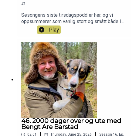
47
Sesongens siste tirsdagspodd er her, og vi
oppsummerer som vanlig stort og smått både i
og utenfor redaksjonen :-) Har du også lyst til å bli
Play
med i Patreon-jaktlaget? Da kan du bare klikke
deg inn her:
https://www.patreon.com/c/jegerpodden
46. 2000 dager over og ute med
Bengt Are Barstad
|
|
02:01
Thursday, June 25, 2026
Season
16
,
Ep.