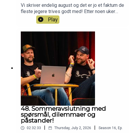
Vi skriver endelig august og det er jo et faktum de
fleste jegere trives godt med! Etter noen uker
med ferie er vi klare for mer podkast og nå er
Play
sesong 17 (!!!) av Jegerpodden i gang. Vi tar en
liten oppsummering på stort å smått siden sist vi
var på lufta og deler litt planer for oppstarten av
årets jakthøst for vår del.Har du også lyst til å bli
med i Norges beste jaktlag? Da er du velkommen
inn som Patreon her:
https://www.patreon.com/jegerpodden
48. Sommeravslutning med
spørsmål, dilemmaer og
påstander!
|
|
02:32:33
Thursday, July 2, 2026
Season
16
,
Ep.