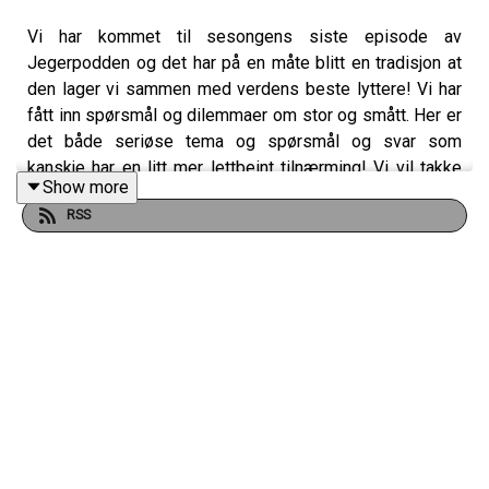
Vi har kommet til sesongens siste episode av
Jegerpodden og det har på en måte blitt en tradisjon at
den lager vi sammen med verdens beste lyttere! Vi har
fått inn spørsmål og dilemmaer om stor og smått. Her er
det både seriøse tema og spørsmål og svar som
kanskje har en litt mer lettbeint tilnærming! Vi vil takke
Show more
alle dere som har vært med oss nok en sesong og
RSS
gjennom timesvis av jaktprat, så er vi tilbake med nye
episoder like før bukkjakta 😄 Vi høres!
Har du også lyst til å bli med i Patreon-jaktlaget? Da er
det bare å klikke seg inn her:
https://www.patreon.com/jegerpodden