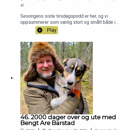
47
Sesongens siste tirsdagspodd er her, og vi
oppsummerer som vanlig stort og smått både i
og utenfor redaksjonen :-) Har du også lyst til å bli
Play
med i Patreon-jaktlaget? Da kan du bare klikke
deg inn her:
https://www.patreon.com/c/jegerpodden
46. 2000 dager over og ute med
Bengt Are Barstad