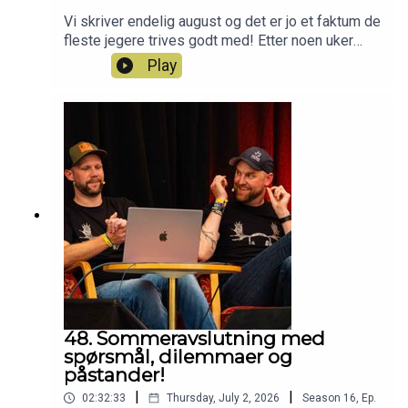
Vi skriver endelig august og det er jo et faktum de
fleste jegere trives godt med! Etter noen uker
med ferie er vi klare for mer podkast og nå er
Play
sesong 17 (!!!) av Jegerpodden i gang. Vi tar en
liten oppsummering på stort å smått siden sist vi
var på lufta og deler litt planer for oppstarten av
årets jakthøst for vår del.Har du også lyst til å bli
med i Norges beste jaktlag? Da er du velkommen
inn som Patreon her:
https://www.patreon.com/jegerpodden
48. Sommeravslutning med
spørsmål, dilemmaer og
påstander!
|
|
02:32:33
Thursday, July 2, 2026
Season
16
,
Ep.