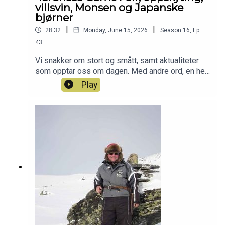
Patreon-jaktlaget? Da er du hjertelig velkommen
villsvin, Monsen og Japanske
inn her: https://www.patreon.com/c/jegerpodden
bjørner
|
|
28:32
Monday, June 15, 2026
Season
16
,
Ep.
43
Vi snakker om stort og smått, samt aktualiteter
som opptar oss om dagen. Med andre ord, en helt
vanlig Tirsdagspodd med Jegerpodden :-) Har du
Play
også lyst til å bli med i Patreon-jaktlaget? Da er
det bare å klikke seg inn her:
https://www.patreon.com/jegerpodden