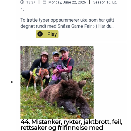
|
|
13:37
Monday, June 22, 2026
Season
16
,
Ep.
45
To trøtte typer oppsummerer uka som har gått
døgnet rundt med Snåsa Game Fair :-) Har du
også lyst til å bli med i Patreon-jaktlaget? Klikk
Play
deg inn her da vel:
https://www.patreon.com/jegerpodden
44. Mistanker, rykter, jaktbrott, feil,
rettsaker og frifinnelse med