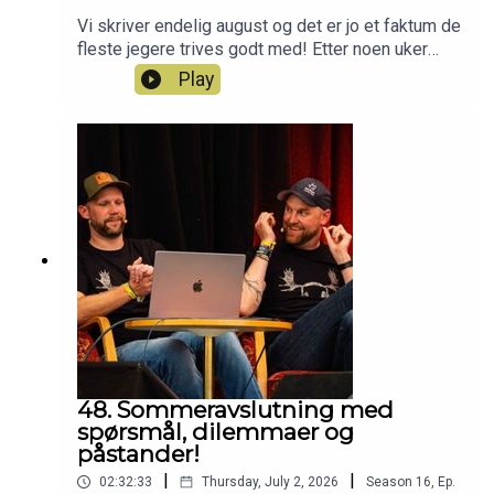
Vi skriver endelig august og det er jo et faktum de
fleste jegere trives godt med! Etter noen uker
med ferie er vi klare for mer podkast og nå er
Play
sesong 17 (!!!) av Jegerpodden i gang. Vi tar en
liten oppsummering på stort å smått siden sist vi
var på lufta og deler litt planer for oppstarten av
årets jakthøst for vår del.Har du også lyst til å bli
med i Norges beste jaktlag? Da er du velkommen
inn som Patreon her:
https://www.patreon.com/jegerpodden
48. Sommeravslutning med
spørsmål, dilemmaer og
påstander!
|
|
02:32:33
Thursday, July 2, 2026
Season
16
,
Ep.