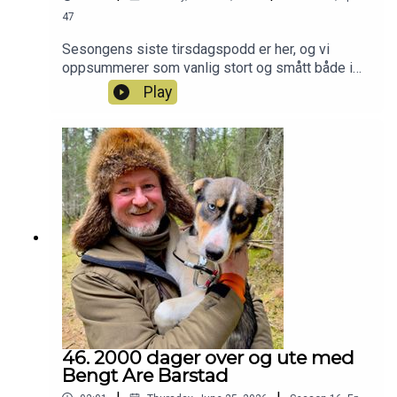
47
Sesongens siste tirsdagspodd er her, og vi
oppsummerer som vanlig stort og smått både i
og utenfor redaksjonen :-) Har du også lyst til å bli
Play
med i Patreon-jaktlaget? Da kan du bare klikke
deg inn her:
https://www.patreon.com/c/jegerpodden
46. 2000 dager over og ute med
Bengt Are Barstad