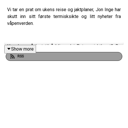
Vi tar en prat om ukens reise og jaktplaner, Jon Inge har
skutt inn sitt første termisksikte og litt nyheter fra
våpenverden.
Har du også lyst til å bli med i Patreon-jaktlaget? Da
Show more
registrerer du deg kjapt og enkelt her:
RSS
https://www.patreon.com/c/jegerpodden