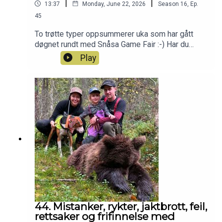
|
|
13:37
Monday, June 22, 2026
Season
16
,
Ep.
45
To trøtte typer oppsummerer uka som har gått
døgnet rundt med Snåsa Game Fair :-) Har du
også lyst til å bli med i Patreon-jaktlaget? Klikk
Play
deg inn her da vel:
https://www.patreon.com/jegerpodden
44. Mistanker, rykter, jaktbrott, feil,
rettsaker og frifinnelse med