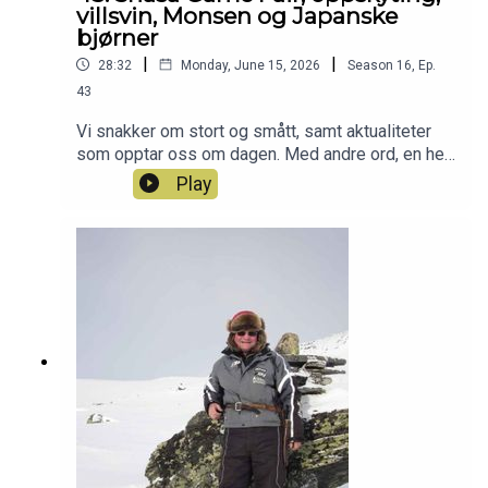
Patreon-jaktlaget? Da er du hjertelig velkommen
villsvin, Monsen og Japanske
inn her: https://www.patreon.com/c/jegerpodden
bjørner
|
|
28:32
Monday, June 15, 2026
Season
16
,
Ep.
43
Vi snakker om stort og smått, samt aktualiteter
som opptar oss om dagen. Med andre ord, en helt
vanlig Tirsdagspodd med Jegerpodden :-) Har du
Play
også lyst til å bli med i Patreon-jaktlaget? Da er
det bare å klikke seg inn her:
https://www.patreon.com/jegerpodden