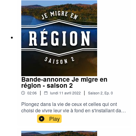
témoignages et les explications d’une
professeure d’anthropologie qui s’intéresse aux
relations interculturelles et à la régionalisation de
l’immigration.
Bande-annonce Je migre en
région - saison 2
|
|
02:06
lundi 11 avril 2022
Saison
2
,
Ep.
0
Plongez dans la vie de ceux et celles qui ont
choisi de vivre leur vie à fond en s'installant dans
La Matapédia. Vous y découvrirez les hauts et
Play
les bas de ces choix qui changent une vie pour
le mieux, dans une région où tout est possible,
entre le Bas-Saint-Laurent et la Gaspésie.