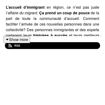
L’accueil d’immigrant
en région, ce n’est pas juste
l’affaire du migrant
.
Ça prend un coup de pouce
de la
part de toute la communauté d’accueil. Comment
faciliter l’arrivée de ces nouvelles personnes dans une
collectivité? Des personnes immigrantes et des experts
partagent leurs
histoires à succès
et leurs meilleurs
Show more
trucs pour une
inclusion réussie
des nouveaux
RSS
arrivants.