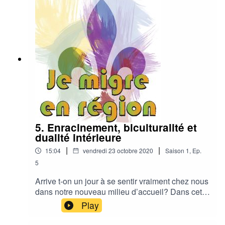
Découvrez comment différentes personnes
immigrantes y sont parvenus à travers leurs
témoignages et les explications d’une
professeure d’anthropologie qui s’intéresse aux
relations interculturelles et à la régionalisation de
l’immigration.
5. Enracinement, biculturalité et
dualité intérieure
|
|
15:04
vendredi 23 octobre 2020
Saison
1
,
Ep.
5
Arrive t-on un jour à se sentir vraiment chez nous
dans notre nouveau milieu d’accueil? Dans cet
épisode, on vous invite à partager les réflexions
Play
de personnes immigrantes établies en région
depuis plus d’une décennie à travers leurs