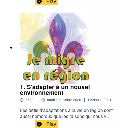
Play
d'adaptation passera-t-elle?Le Balado Je migre
en région tentera de répondre à ces questions. À
compter du 19 octobre 2020, un nouvel épisode
sera disponible chaque jour. Abonnez-vous au
PodCast pour recevoir les notifications et
partagez!
1. S'adapter à un nouvel
environnement
|
|
15:28
lundi 19 octobre 2020
Saison
1
,
Ep.
1
Les défis d’adaptations à la vie en région sont
aussi nombreux que les raisons qui nous y
mènent, surtout quand on arrive d’un autre pays.
Play