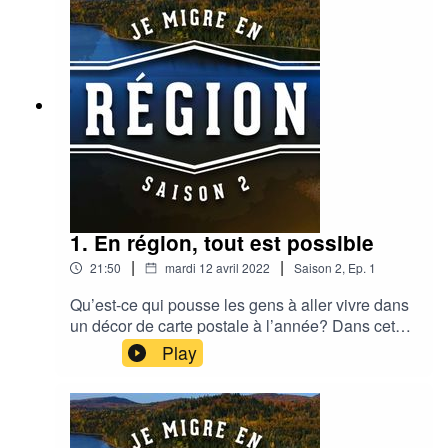
1. En région, tout est possible
|
|
21:50
mardi 12 avril 2022
Saison
2
,
Ep.
1
Qu’est-ce qui pousse les gens à aller vivre dans
un décor de carte postale à l’année? Dans cet
épisode, on tente de comprendre les motivations
Play
et les défis auxquels sont confrontés les
personnes qui choisissent de s’installer, pour le
meilleur et pour le pire, dans une région du
Québec où tout est possible. C’est à travers les