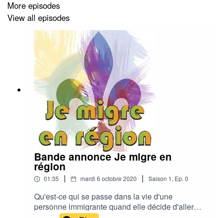
More episodes
View all episodes
Bande annonce Je migre en
région
|
|
01:35
mardi 6 octobre 2020
Saison
1
,
Ep.
0
Qu'est-ce qui se passe dans la vie d'une
personne immigrante quand elle décide d'aller
vivre en région? À travers quelles phases