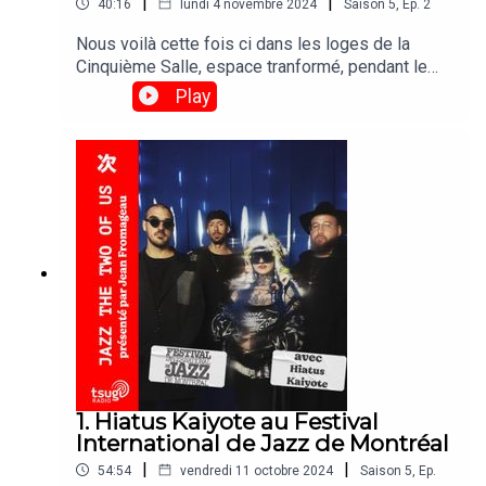
|
|
40:16
lundi 4 novembre 2024
Saison
5
,
Ep.
2
Nous voilà cette fois ci dans les loges de la
Cinquième Salle, espace tranformé, pendant le
Festival International de Jazz a Montréal, en
Play
plateau ciné où Kid Koala fait opérer sa magie
pour le show The Storyville MosquitoMais
d'ailleurs, il écoute du Jazz, Éric aka Kid Koala ?
Tracklist :01 Billie Holiday - Solitude02
Thelonious Monk - Sophisticated Lady03 Oscar
Peterson, Ella Fitzgerald, Louis Armstrong -
Autumn in New York04 Preservation Hall Jazz
Band - Bassin Street Blues05 Miles Davis Quintet
- It Never Entered My Mind
1. Hiatus Kaiyote au Festival
International de Jazz de Montréal
|
|
54:54
vendredi 11 octobre 2024
Saison
5
,
Ep.