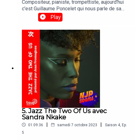
Compositeur, pianiste, trompettiste, aujourd'hui
c'est Guillaume Poncelet qui nous parle de sa
playlist dans Jazz The Two Of Us, toujours en
Play
compagnie de Jean Fromageau.TRACKLIST01_
MILES DAVIS - Summertime02_ CHET BAKER -
How deep is the ocean03_ COUNT BASIE -
Splanky04_ DUKE ELLINGTON, JOHN COLTRANE
- Angelica05_ WYNTON MARSALIS - Black
Codes06_ AHMAD JAMAL - ¨Poinciana07_
ARETHA FRANKLIN - It Ain't Necessarily So08_
ABDULLAH IBRAHIM - Maraba Blue09_ MILES
DAVIS, JOHN COLTRANE - Flamenco Sketches
5. Jazz The Two Of Us avec
Sandra Nkake
|
|
01:09:36
samedi 7 octobre 2023
Saison
4
,
Ep.
5