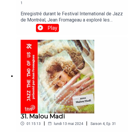
1
Enregistré durant le Festival International de Jazz
de Montréal, Jean Fromageau a exploré les
inspirations jazz du quatuor australien Hiatus
Play
Kaiyote.Tracklist :HIATUS KAIYOTE.- Cinnamon
TempleHERBIE HANCOCK - Hidden
ShadowsBRAD MEHLDAU - Solar (Live)OLIVER
NELSON - Stolen MomentsCHARLES MINGUS -
Better Get Hit In Your SoulERROLL GARNER -
Penthouse Serenade
31. Malou Madi
|
|
01:15:13
lundi 13 mai 2024
Saison
4
,
Ep.
31