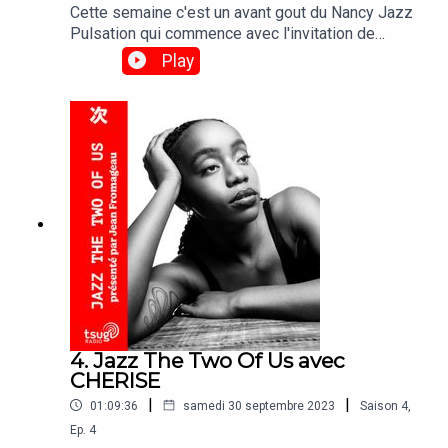
Cette semaine c'est un avant gout du Nancy Jazz
Pulsation qui commence avec l'invitation de
Sandra Nkaké qui fait un très beau s/o a la scene
Play
française pendant une belle heure de jazz
TracklistNina Simone - Four Women Naïssam
Jalal - Rituel Du VentDorothy Ashby -
RascalityAnne Paceo - StrangerJî Drû - Les
SirènesCynthia Abraham - Misyé MendéMarion
Rampal - D'autres SoleilsSélène Saint Aimé -
Arawak UhuruNatascha Rogers - Sacred
NightMelanie de Biasio - Your Freedom Is The
End Of Me
4. Jazz The Two Of Us avec
CHERISE
|
|
01:09:36
samedi 30 septembre 2023
Saison
4
,
Ep.
4