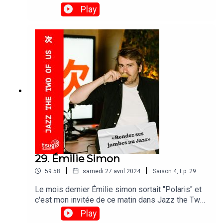
détective cambrioleur.TRACKLIST01 The Super
Play
Mario Players feat. Kate Davis - Jump Up, Super
Star !02 Prefuse 73 feat. Mikah 9 - Life Death03
Blues Trottoir - Un Soir De Pluie04 Pacewon - I
Declare War05 Max Tundra - Lights06 北代 桃子 -
FOOT STEPS07 James Darren - The Way You
Look Tonight08 Liliane Davis - Edgar, le détective
cambrioleur09 250 - K.K. Bossa10 Chip n Dale
Rescue Rangers Theme Song11 Tekijazz_00212
Téléchat génerique13 Dj Babatr - The Sound Of
Whisper
29. Émilie Simon
|
|
59:58
samedi 27 avril 2024
Saison
4
,
Ep.
29
Le mois dernier Émilie simon sortait "Polaris" et
c'est mon invitée de ce matin dans Jazz the Two
of UsTRACKLIST01_ Sister Rosetta Tharpe - this
Play
train 02_ Bessie smith - nobody knows you when