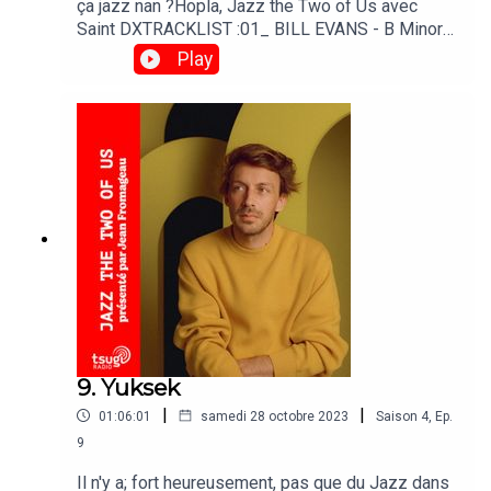
ça jazz nan ?Hopla, Jazz the Two of Us avec
Saint DXTRACKLIST :01_ BILL EVANS - B Minor
Waltz02_ ROBERT WYATT - Sea Song03_
Play
RADIOHEAD - We Suck Young Blood04_
MICHAEL FRANKS - No-Deposit Love05_ BRUCE
HORNSBY, THE RANGE - The Show Goes On06_
THOMAS NEWMAN - Main Title 07_ KEITH
JARRETT - Kyoto, November 5, 197608_ PAUL
PRIER - Interchange Part I09_ MAURICE RAVEL -
Ravel : Pavane pour une infante défunte10_ PHIL
COLLINS - If Leaving Me Is Easy
9. Yuksek
|
|
01:06:01
samedi 28 octobre 2023
Saison
4
,
Ep.
9
Il n'y a; fort heureusement, pas que du Jazz dans