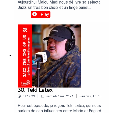
Aujourd'hui Malou Madi nous délivre sa sélecta
Jazz, un très bon choix et un large panel
d'influences.TRACKLIST :01 Nina Simone - Love
Play
Me Or Leave Me02 George Duke - Don't Be Shy
03 Omara Portuondo - Noche Cubana04 Keith
Jarrett - The Köln Concert Part IIc05 Chaka Khan -
Love Has Fallen on Me06 Ray Charles - Come
Rain or Come Shine07 Joao Gilberto - Zingaro08
Miles Davis - Générique (BO de Ascenseur pour
l'échafaud)09 Rihanna - James Joint10 Dinah
Washington - Me and My Gin11 Bilal - When Will
You Call12 Jeanne Moreau - J'ai la Mémoire qui
Flanche13 Freddie Hubbard - Mirrors14 Cautious
Clay, Joshua Karpeh - Ohio15 Errol Garner - All My
Loves Are You16 Anna Wise - Time
30. Teki Latex
|
|
01:12:23
samedi 4 mai 2024
Saison
4
,
Ep.
30
Pour cet épisode, je reçois Teki Latex, qui nous
parlera de ces influences entre Mario et Edgard le