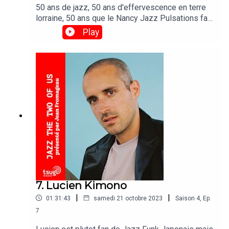
50 ans de jazz, 50 ans d'effervescence en terre
lorraine, 50 ans que le Nancy Jazz Pulsations fait
vrombir la ville avec ce 3 semaines de festivités.
Play
Pour cette édition Jean Fromageau est allé sur
place avec son équipe rencontrer ceux qui font
vivre le NJP ! Retrouvez, au micro de Jean pour
un JTOU exceptionnel : Chassol, Emilie Simon,
Thomas de Pourquery, Anne Pacéo et Thibaud
Rolland, directeur du NJP.
7. Lucien Kimono
|
|
01:31:43
samedi 21 octobre 2023
Saison
4
,
Ep.
7