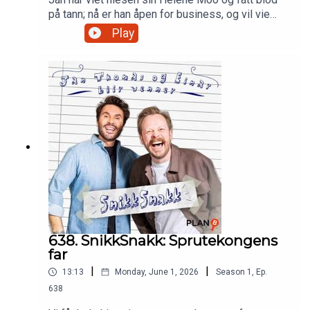
på tann; nå er han åpen for business, og vil vie
flere par der ute. Han er mindre fornøyd med
Play
Harlem, og hageverktøyene de kjøpte sammen
med huset. Einar har vært på hytta, med en
blanding av avslapping og gjøremål. Begge to
reflekterer om de hadde klart å jobbe med døde
mennesker.NB: Det blir også JULEPODSHOW på
Chat Noir 8. desember! Produsert av Martin
Oftedal, PLAN-B
638. SnikkSnakk: Sprutekongens
far
|
|
13:13
Monday, June 1, 2026
Season
1
,
Ep.
638