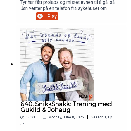
Tyr har fått prolaps og mistet evnen til å gå, så
Jan venter på en telefon fra sykehuset om
hvordan det går. Han gir også et nytt perspektiv
Play
på Pridedebatten, hvor han føler folk er for ute
etter å ta hverandre. Einar har fått seg automatisk
garasjeportåpner, og slår et slag for misforståtte
myter om dyr.Produsert av Martin Oftedal, PLAN-
B
640. SnikkSnakk: Trening med
Gukild & Johaug
|
|
16:31
Monday, June 8, 2026
Season
1
,
Ep.
640