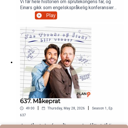
Vi får hele historien om sprutekongens far, og
Einars gikk som engelskspråkelig konferansier
hos en stor bedrift.Produsert av Martin Oftedal,
Play
PLAN-B
637. Måkeprat
|
|
49:00
Thursday, May 28, 2026
Season
1
,
Ep.
637
Jan slår et slag for måker, som har fått et dårlig