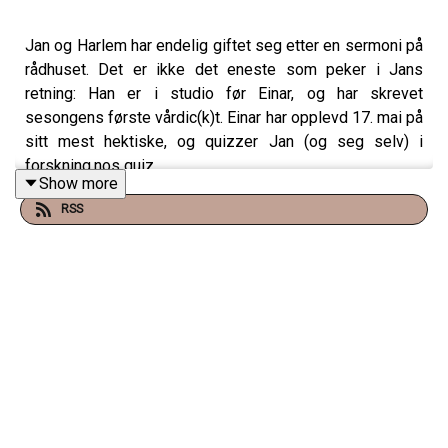
Jan og Harlem har endelig giftet seg etter en sermoni på
rådhuset. Det er ikke det eneste som peker i Jans
retning: Han er i studio før Einar, og har skrevet
sesongens første vårdic(k)t. Einar har opplevd 17. mai på
sitt mest hektiske, og quizzer Jan (og seg selv) i
forskning.nos quiz.
Show more
RSS
Produsert av Martin Oftedal, PLAN-B