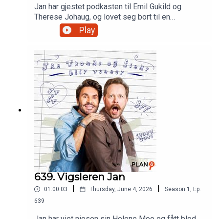
Jan har gjestet podkasten til Emil Gukild og
Therese Johaug, og lovet seg bort til en
treningsøkt. han angrer grovt på.Produsert av
Play
Martin Oftedal, PLAN-B
639. Vigsleren Jan
|
|
01:00:03
Thursday, June 4, 2026
Season
1
,
Ep.
639
Jan har viet niesen sin Helene Moo og fått blod