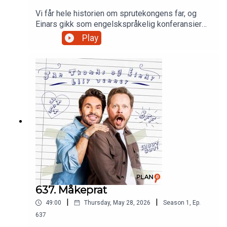
Vi får hele historien om sprutekongens far, og
Einars gikk som engelskspråkelig konferansier
hos en stor bedrift.Produsert av Martin Oftedal,
Play
PLAN-B
637. Måkeprat
|
|
49:00
Thursday, May 28, 2026
Season
1
,
Ep.
637