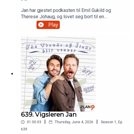
Jan har gjestet podkasten til Emil Gukild og
Therese Johaug, og lovet seg bort til en
treningsøkt. han angrer grovt på.Produsert av
Play
Martin Oftedal, PLAN-B
639. Vigsleren Jan
|
|
01:00:03
Thursday, June 4, 2026
Season
1
,
Ep.
639