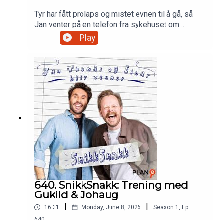
Tyr har fått prolaps og mistet evnen til å gå, så
Jan venter på en telefon fra sykehuset om
hvordan det går. Han gir også et nytt perspektiv
Play
på Pridedebatten, hvor han føler folk er for ute
etter å ta hverandre. Einar har fått seg automatisk
garasjeportåpner, og slår et slag for misforståtte
myter om dyr.Produsert av Martin Oftedal, PLAN-
B
640. SnikkSnakk: Trening med
Gukild & Johaug
|
|
16:31
Monday, June 8, 2026
Season
1
,
Ep.
640