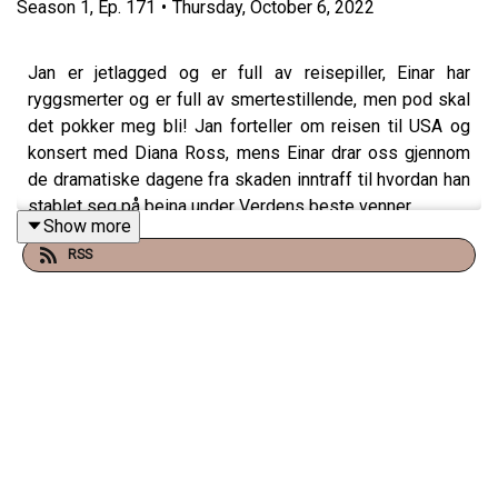
Season
1
,
Ep.
171
•
Thursday, October 6, 2022
Jan er jetlagged og er full av reisepiller, Einar har
ryggsmerter og er full av smertestillende, men pod skal
det pokker meg bli! Jan forteller om reisen til USA og
konsert med Diana Ross, mens Einar drar oss gjennom
de dramatiske dagene fra skaden inntraff til hvordan han
stablet seg på beina under Verdens beste venner.
Show more
RSS
Produsert av Martin Oftedal, PLAN-B