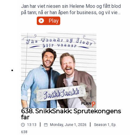
Jan har viet niesen sin Helene Moo og fått blod
på tann; nå er han åpen for business, og vil vie
flere par der ute. Han er mindre fornøyd med
Play
Harlem, og hageverktøyene de kjøpte sammen
med huset. Einar har vært på hytta, med en
blanding av avslapping og gjøremål. Begge to
reflekterer om de hadde klart å jobbe med døde
mennesker.NB: Det blir også JULEPODSHOW på
Chat Noir 8. desember! Produsert av Martin
Oftedal, PLAN-B
638. SnikkSnakk: Sprutekongens
far
|
|
13:13
Monday, June 1, 2026
Season
1
,
Ep.
638