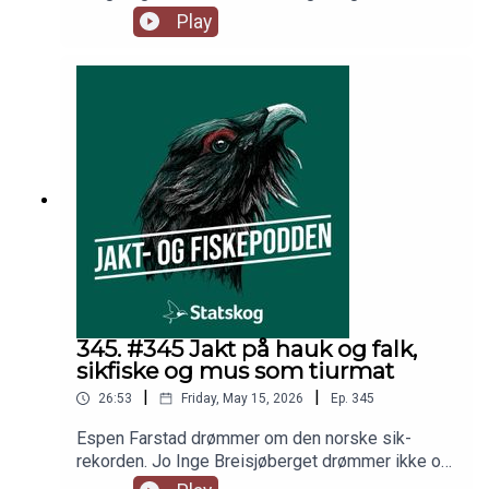
fjellski - eller begge deler? Ukens episode byr
Play
dessuten også på litt bistand til riflekjøp til en
rimelig ivrig tiåring. I studio hører du som vanlig
kunstnersjel Espen Farstad, rypedoktor Jo Inge
Breisjøberget og musikksjef Trond Gunnar
Skillingstad.
345. #345 Jakt på hauk og falk,
sikfiske og mus som tiurmat
|
|
26:53
Friday, May 15, 2026
Ep.
345
Espen Farstad drømmer om den norske sik-
rekorden. Jo Inge Breisjøberget drømmer ikke om
at det blir åpnet jakt på rovfugl. Trond Gunnar