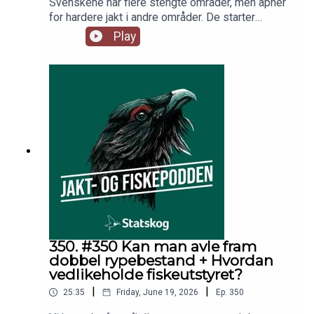
Svenskene har flere stengte områder, men åpner
for hardere jakt i andre områder. De starter
tidligere og slutter senere. Hva skiller rype- og
Play
skogsfuglforvaltning og jakt, og kan man si
hvilken modell som er best? I studio; rypedoktor
Jo Inge Breisjøberget, kunstnersjel Espen
Farstad og programleder Trond Gunnar
Skillingstad
350. #350 Kan man avle fram
dobbel rypebestand + Hvordan
vedlikeholde fiskeutstyret?
|
|
25:35
Friday, June 19, 2026
Ep.
350