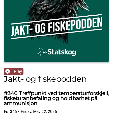
Play
Jakt- og fiskepodden
#346 Treffpunkt ved temperaturforskjell,
fisketuranbefaling og holdbarhet på
ammunisjon
Ep.
346
•
Friday, May 22, 2026