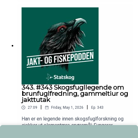
prat med trioen i studio: Jo Inge Breisjøberget
(Statskog), Espen Farstad (NJFF) og Trond
Gunnar Skillingstad (Statskog).
343. #343 Skogsfugllegende om
brunfuglfredning, gammeltiur og
jakttutak
|
|
27:09
Friday, May 1, 2026
Ep.
343
Han er en legende innen skogsfuglforskning og
sjekker ut elementære spørsmål: Fungerer
brunfuglfredning? Hva er en gammeltiur? Hvordan
Play