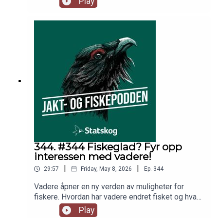
Play
Skillingstad slipper lytternes spørsmål på
ekspertene i studio.
344. #344 Fiskeglad? Fyr opp
interessen med vadere!
|
|
29:57
Friday, May 8, 2026
Ep.
344
Vadere åpner en ny verden av muligheter for
fiskere. Hvordan har vadere endret fisket og hva
bør du tenke på når du handler vadere? Steinar
Play
Paulsen har vadet mer enn de fleste, og tar en