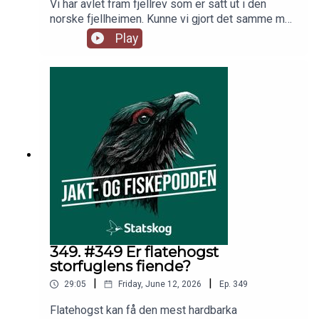
Vi har avlet fram fjellrev som er satt ut i den
norske fjellheimen. Kunne vi gjort det samme med
rype og øke bestanden? Rypedoktor Jo Inge
Play
Breisjøberget svarer, mens fiskeekspert Espen
Farstad går gjennom vedlikehold av fiskeutstyret.
Programleder er Trond Gunnar Skillingstad.
349. #349 Er flatehogst
storfuglens fiende?
|
|
29:05
Friday, June 12, 2026
Ep.
349
Flatehogst kan få den mest hardbarka