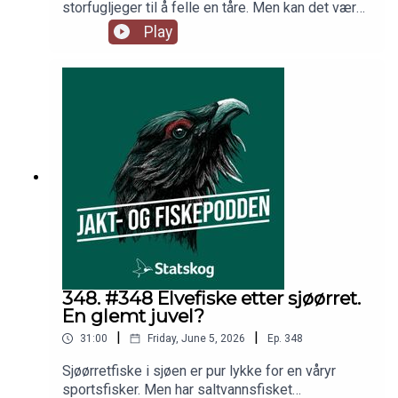
storfugljeger til å felle en tåre. Men kan det være
at skinnet bedrar? Hvor mye vet vi egentlig om
Play
storfugl og flatehogst? Per Wegge vet mer enn
de fleste etter tiår med forskning på
Varaldskogen. Overrasket ble han også. I studio
samtaler han med Jo Inge Breisjøberget
(Statskog), Espen Farstad (NJFF) og Trond
Gunnar Skillingstad (Statskog).
348. #348 Elvefiske etter sjøørret.
En glemt juvel?
|
|
31:00
Friday, June 5, 2026
Ep.
348
Sjøørretfiske i sjøen er pur lykke for en våryr
sportsfisker. Men har saltvannsfisket