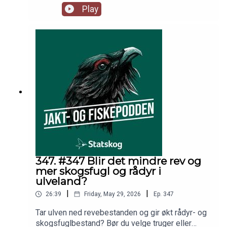
overskygget det virkelig spennende
Play
sjøørretfisket? Vi blir med fiskeekspert Steinar
Paulsen opp i elva på jakt etter sjøørreten. I
studio hører du også Jo Inge Breisjøberget
(Statskog), Espen Farstad (NJFF) og Trond
Gunnar Skillingstad (Statskog).
347. #347 Blir det mindre rev og
mer skogsfugl og rådyr i
ulveland?
|
|
26:39
Friday, May 29, 2026
Ep.
347
Tar ulven ned revebestanden og gir økt rådyr- og
skogsfuglbestand? Bør du velge truger eller