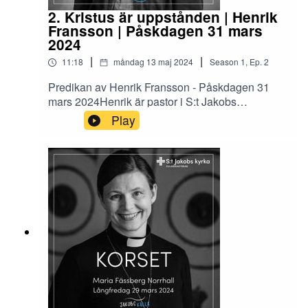
talets koralbok är gjort av Willy Egmose.Poddens
2. Kristus är uppstånden | Henrik
vinjett ur: Jacob's well av Andreas Nordanstig
Fransson | Påskdagen 31 mars
2024
|
|
11:18
måndag 13 maj 2024
Season
1
,
Ep.
2
Predikan av Henrik Fransson - Påskdagen 31
mars 2024Henrik är pastor i S:t Jakobs
församling sedan 2016.Pastor i Equmeniakyrkan
Play
med bakgrund i Metodistkyrkan.Altartavlan som
omnämns i predikan är skapad av Joël
Mila.Vinjett: Jacob's well av Andreas Nordanstig