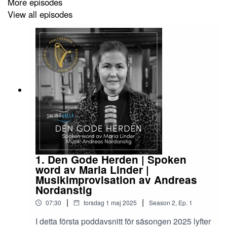
More episodes
View all episodes
eller via Youtube:
www.youtube.com/@EqumeniakyrkanSverige
Inspelat i S:t Jakobs kyrka, Göteborg, januari 2025
Poddens vinjett: Jacob's well / Jacobs källa av Andreas
Nordanstig
1. Den Gode Herden | Spoken
word av Maria Linder |
Musikimprovisation av Andreas
Nordanstig
|
|
07:30
torsdag 1 maj 2025
Season
2
,
Ep.
1
I detta första poddavsnitt för säsongen 2025 lyfter