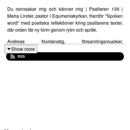
Du rannsakar mig och känner mig | Psaltaren 139 |
Maria Linder, pastor i Equmeniakyrkan, framför "Spoken
word" med poetiska reflektioner kring psaltarens texter,
där orden får ny form genom rytm och språk.
Andreas Nordanstig, församlingsmusiker,
ackompanjerar med musik som samspelar med texterna
Show more
och förstärker deras uttryck.
RSS
Denna predikan är en del av en serie i
Equmeniakyrkans temaår "Psaltaråren".
Hela serien med Maria Linder finns tillgängliga att ladda
ner via Equmeniakyrkans hemsida:
https://equmeniakyrkan.se/tro/tema-bibeln/psaltaren/