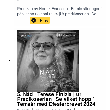
Predikan av Henrik Fransson - Femte söndagen i
påsktiden 28 april 2024 |Ur predikoserien "Se
vilket hopp" utifrån Efesierbrevet - temaår för
Play
Equmeniakyrkan 2024 |Henrik är pastor i
Equmeniakyrkan, i S:t Jakobs kyrka,
Göteborg.Poddens vinjett ur: Jacob's well av
Andreas Nordanstig
5. Nåd | Terese Finizia | ur
Predikoserien "Se vilket hopp" |
Temaår med Efesierbrevet 2024
|
|
15:25
söndag 6 oktober 2024
Season
1
,
Ep.
5