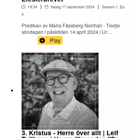
|
|
19:34
tisdag 17 september 2024
Season
1
,
Ep.
4
Predikan av Maria Fässberg Norrhall - Tredje
söndagen i påsktiden 14 april 2024 | Ur
predikoserien "Se vilket hopp" utifrån
Play
Efesierbrevet - temaår för Equmeniakyrkan 2024
| Maria är föreståndare för S:t Jakobs församling
sedan 2019. Hon är pastor i Equmeniakyrkan
och legitimerad läkare. Poddens vinjett ur:
Jacob's well av Andreas Nordanstig
3. Kristus - Herre över allt | Leif