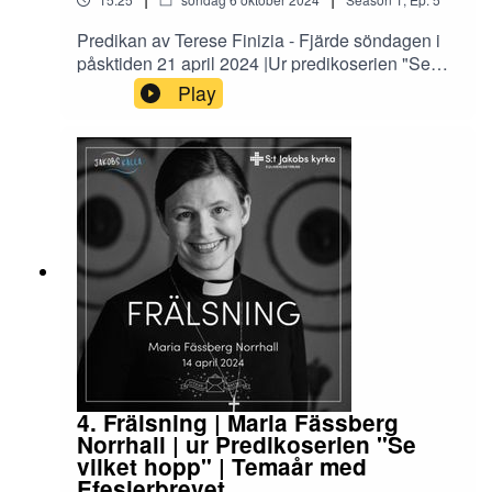
Predikan av Terese Finizia - Fjärde söndagen i
påsktiden 21 april 2024 |Ur predikoserien "Se
vilket hopp" utifrån Efesierbrevet - temaår för
Play
Equmeniakyrkan 2024 |Terese är journalist och
kommunikatör. Hon är också verksam som
lekmannapredikant i S:t Jakob.Poddens vinjett
ur: Jacob's well av Andreas Nordanstig
4. Frälsning | Maria Fässberg
Norrhall | ur Predikoserien "Se
vilket hopp" | Temaår med
Efesierbrevet