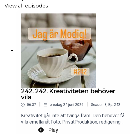
View all episodes
242. 242. Kreativiteten behöver
vila
|
|
06:37
onsdag 24 juni 2026
Season
8
,
Ep.
242
Kreativitet går inte att tvinga fram. Den behöver få
vila emellanåt.Foto: PrivatProduktion, redigering
och klipp: Heli BrewitzMusik: Lic. NEO
Play