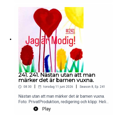
SoundsKontakt podcast:
jagarmodig@gmail.comFölj oss:
instagram.com/jagarmodig/
241. 241. Nästan utan att man
märker det är barnen vuxna.
|
|
08:30
torsdag 11 juni 2026
Season
8
,
Ep.
241
Nästan utan att man märker det är barnen vuxna.
Foto: PrivatProduktion, redigering och klipp: Heli
BrewitzMusik: Lic. NEO SoundsKontakt podcast:
Play
jagarmodig@gmail.comFölj oss: