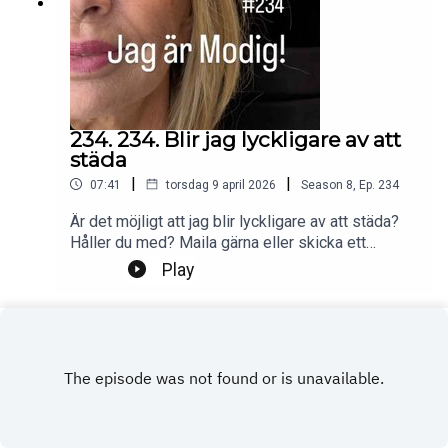
234. 234. Blir jag lyckligare av att
städa
|
|
07:41
torsdag 9 april 2026
Season
8
,
Ep.
234
Är det möjligt att jag blir lyckligare av att städa?
Håller du med? Maila gärna eller skicka ett
DM.Foto: PrivatProduktion, redigering och klipp:
Play
Heli BrewitzMusik: Lic. NEO SoundsKontakt
podcast: jagarmodig@gmail.comFölj oss:
instagram.com/jagarmodig/