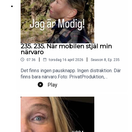
235. 235. När mobilen stjäl min
närvaro
|
|
07:36
torsdag 16 april 2026
Season
8
,
Ep.
235
Det finns ingen pausknapp. Ingen distraktion. Där
finns bara närvaro.Foto: PrivatProduktion,
redigering och klipp: Heli BrewitzMusik: Lic. NEO
Play
SoundsKontakt podcast:
jagarmodig@gmail.comFölj oss:
instagram.com/jagarmodig/