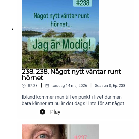
jagarmodig@gmail.comFölj oss:
instagram.com/jagarmodig/
238. 238. Något nytt väntar runt
hörnet
|
|
07:28
torsdag 14 maj 2026
Season
8
,
Ep.
238
Ibland kommer man till en punkt i livet där man
bara känner att nu är det dags! Inte för att något är
fel, utan för att något nytt väntar runt hörnet.Foto:
Play
PrivatProduktion, redigering och klipp: Heli
BrewitzMusik: Lic. NEO SoundsKontakt podcast:
jagarmodig@gmail.comFölj oss:
instagram.com/jagarmodig/