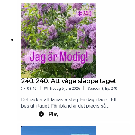
instagram.com/jagarmodig/
240. 240. Att våga släppa taget
|
|
08:46
fredag 5 juni 2026
Season
8
,
Ep.
240
Det räcker att ta nästa steg. En dag i taget. Ett
beslut i taget. För ibland är det precis så
förändring ser ut. Som många små steg som
Play
tillsammans tar oss vidare.Foto: PrivatProduktion,
redigering och klipp: Heli BrewitzMusik: Lic. NEO
SoundsKontakt podcast: