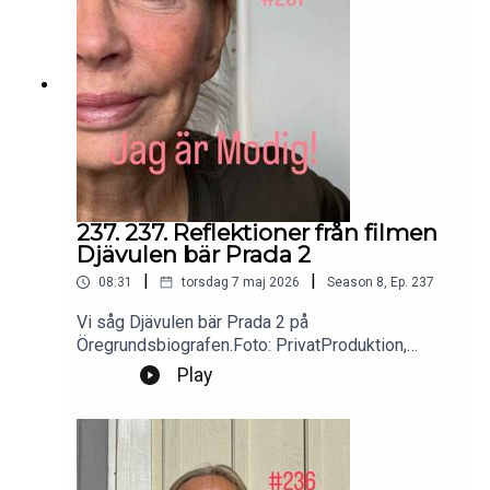
237. 237. Reflektioner från filmen
Djävulen bär Prada 2
|
|
08:31
torsdag 7 maj 2026
Season
8
,
Ep.
237
Vi såg Djävulen bär Prada 2 på
Öregrundsbiografen.Foto: PrivatProduktion,
redigering och klipp: Heli BrewitzMusik: Lic. NEO
Play
SoundsKontakt podcast:
jagarmodig@gmail.comFölj oss:
instagram.com/jagarmodig/