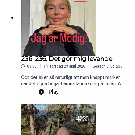
236. 236. Det gör mig levande
|
|
08:08
torsdag 23 april 2026
Season
8
,
Ep.
236
Och det sker så naturligt att man knappt märker
när det egna börjar hamna längre ner på listan. Av
vana. Av kärlek.Jag blir påmind om att
Play
egenomsorg inte är en lyx. Det är en
nödvändighet.Foto: PrivatProduktion, redigering
och klipp: Heli BrewitzMusik: Lic. NEO
SoundsKontakt podcast:
jagarmodig@gmail.comFölj oss:
instagram.com/jagarmodig/