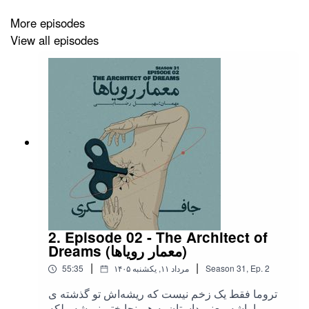
با تشکر از حامی این اپیزود
More episodes
آمبرلا
View all episodes
2. Episode 02 - The Architect of
Dreams (معمار رویاها)
|
|
2
Ep.
,
31
Season
۱۴۰۵ مرداد ۱۱, یکشنبه
55:35
تروما فقط یک زخم نیست که ریشه‌اش تو گذشته ی
ما باشه، یعنی داستان به همینجا ختم نمیشه. بلکه