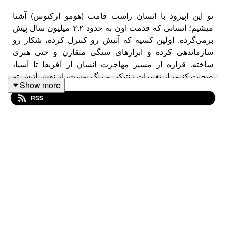
تو این اپیزود با انسان راست قامت (هومو ارکتوس) آشنا
میشیم؛ انسانی که قدمت اون به حدود ۲.۲ میلیون سال پیش
برمی‌گرده. اولین کسیه که آتیش رو کنترل کرده، شکار رو
سازماندهی کرده و ابزارهای سنگی متقارن و حتی هنری
ساخته. قراره از مسیر مهاجرت انسان از آفریقا تا آسیا،
صحبت کنیم، از تغییرات ژنتیکی و رنگ پوست، از نقش آتیش تو
Show more
تغذیه و خواب، و مهارت‌های شکار و ابزارسازی انسان راست
RSS
قامت. تو ادامه بررسی کنیم که چطور این کشفیات،
دیدگاه‌های نژادی و فرهنگی ما انسان‌ها را شکل داد و ما رو به
هم نزدیک‌تر کرد.
مهمان:
دکتر حامد وحدتی نسب/
کاور آرت: شکیبا پیامنی/ تهیه
کننده و مجری: امیرعلی ق/ ویرایشگر صوتی: رامین وطن نیا/
موسیقی: کاوه صالحی