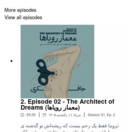
More episodes
View all episodes
2. Episode 02 - The Architect of
Dreams (معمار رویاها)
|
|
2
Ep.
,
31
Season
۱۴۰۵ مرداد ۱۱, یکشنبه
55:35
تروما فقط یک زخم نیست که ریشه‌اش تو گذشته ی
ما باشه، یعنی داستان به همینجا ختم نمیشه. بلکه