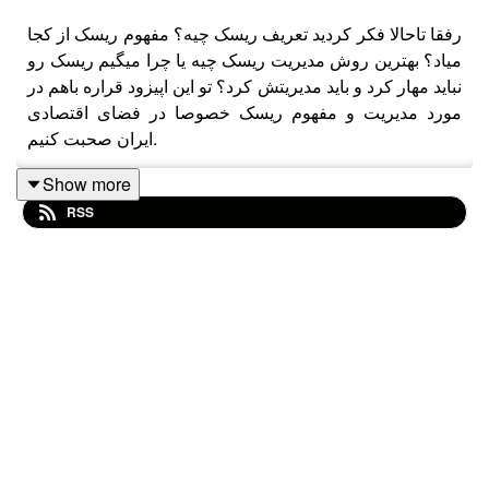
رفقا تاحالا فکر کردید تعریف ریسک چیه؟ مفهوم ریسک از کجا
میاد؟ بهترین روش مدیریت ریسک چیه یا چرا میگیم ریسک رو
نباید مهار کرد و باید مدیریتش کرد؟ تو این اپیزود قراره باهم در
مورد مدیریت و مفهوم ریسک خصوصا در فضای اقتصادی
ایران صحبت کنیم.
Show more
RSS
مهمان:
دکتر سیامک قاسمی
/ کاور آرت: شکیبا پیامنی/ تهیه
کننده و مجری: امیرعلی ق/ ضبط: جیمکس/ ویرایشگر صوتی:
رامین وطن نیا/ موسیقی: کاوه صالحی
با تشکر از اسپانسر این اپیزود
اینستاگرام نواتل
وبسایت نواتل