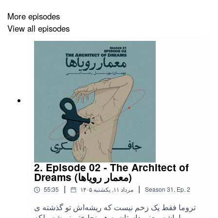
با تشکر از اسپانسر این اپیزود
More episodes
داروخانه آنلاین مثبت سبز
View all episodes
2. Episode 02 - The Architect of
Dreams (معمار رویاها)
|
|
2
Ep.
,
31
Season
۱۴۰۵ مرداد ۱۱, یکشنبه
55:35
تروما فقط یک زخم نیست که ریشه‌اش تو گذشته ی
ما باشه، یعنی داستان به همینجا ختم نمیشه. بلکه