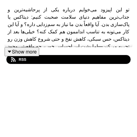
تو این اپیزود می‌خوایم درباره یکی از پرحاشیه‌ترین و
جذاب‌ترین مفاهیم دنیای سلامت صحبت کنیم: دیتاکس یا
پاک‌سازی بدن. آیا واقعاً بدن ما نیاز به سم‌زدایی داره؟ و آیا این
کار می‌تونه به تناسب انداممون هم کمک کنه؟ خیلی‌ها بعد از
دیتاکس، حس سبکی، کاهش نفخ و حتی شروع کاهش وزن رو
تجربه می‌کنن—اما پشت این احساس خوب، چه واقعیتی وجود
Show more
داره؟ چطور بدون سخت‌گیری، به بدنمون فرصت بازسازی
RSS
بدیم و در عین حال به سلامت و فرم بدنی‌مون هم کمک کنیم؟
با ما تو جافکری همراه باشید تا با نگاهی منطقی و علمی به
دنیای دیتاکس وارد بشیم.
مهمان: دکتر مهدی روستایی / کاور آرت: شکیبا پیامنی/ تهیه
کننده و مجری: امیرعلی ق/ ضبط: جیمکس/ ویرایشگر صوتی:
رامین وطن نیا/ موسیقی: کاوه صالحی