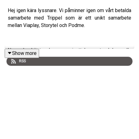
Hej igen kära lyssnare. Vi påminner igen om vårt betalda
samarbete med Trippel som är ett unikt samarbete
mellan Viaplay, Storytel och Podme.
Nu under hösten kommer ni att kunna ta del av alla
Show more
spännande True Crime-poddar på podme och för er som
RSS
vill följa nya Paradise Hotel så säger rykten att denna
säsong kommer att vara riksgalen.
Erbjudande
: 30 dagar fritt. Därefter 50% rabatt livet ut,
utan bindningstid. (Ditt pris 183,5 kr/mån (ordinarie pris
367 kr/mån).
Här är länken till erbjudandet: