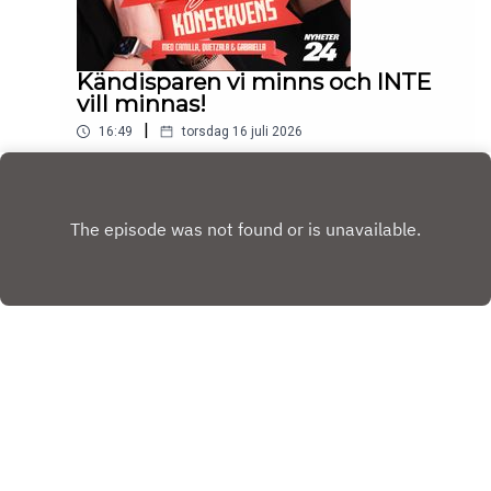
Kändisparen vi minns och INTE
vill minnas!
|
16:49
torsdag 16 juli 2026
Play
Copyright
Nyheter24
Hosted with ❤️ by
Acast