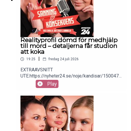
Realityprofil dömd för medhjälp
till mord – detaljerna får studion
att koka
|
19:25
fredag 24 juli 2026
EXTRAAVSNITT
UTE.https://nyheter24.se/noje/kandisar/1500479
-darfor-hjalpte-realityprofilen-mordarna-perfekt
Play