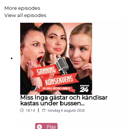
More episodes
View all episodes
https://shopallmylinks.com/t/t?
a=1921913129&as=1980673318&t=2&tk=1
Miss Inga gästar och kändisar
kastas under bussen...
|
18:14
torsdag 6 augusti 2026
Play