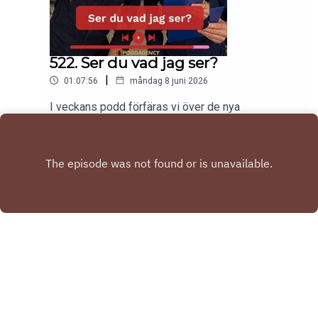
522. Ser du vad jag ser?
|
01:07:56
måndag 8 juni 2026
I veckans podd förfäras vi över de nya
tandläkarpriserna.Tobias har spontanköpt en ny
elbil.Gabriel har varit på årets kalas!Har KitKat
Play
missuppfattat budskapet med Pride?Till sist
listar vi våra tre sämsta skolämnen.Nu kör
vi!kontakt: hello@poddagency.comI säng med
Tobias & Gabriel produceras av Poddagency
Copyright
Tobias Karlsson & Gabriel Forss