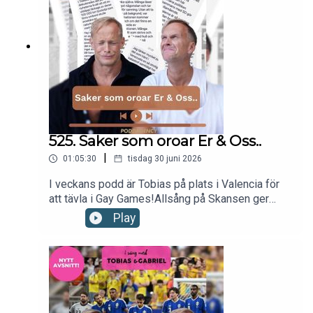
Tobias & Gabriel produceras av Poddagency
525. Saker som oroar Er & Oss..
|
01:05:30
tisdag 30 juni 2026
I veckans podd är Tobias på plats i Valencia för
att tävla i Gay Games!Allsång på Skansen ger
Gabriel stressutslag.Countrystjärnan Garth Brooks
Play
har fyllt Hyde Park.Vi diskuterar våra lyssnares
farhågor för framtiden. Till sist listar vi våra
egna.Nu kör vi!kontakt: hello@poddagency.comI
säng med Tobias & Gabriel produceras av
Poddagency