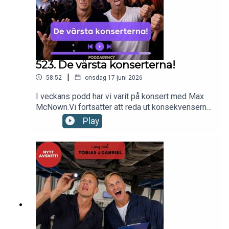
523. De värsta konserterna!
|
58:52
onsdag 17 juni 2026
I veckans podd har vi varit på konsert med Max
McNown.Vi fortsätter att reda ut konsekvenserna
av den nya tandläkarförsäkringen.Vi firar Sofia
Play
Wistam 60år i Köpenhamnoch Kungen &
Drottningens guldbröllop.Till sist listar vi våra tre
värsta konserter.Nu kör vi!kontakt:
hello@poddagency.comI säng med Tobias &
Gabriel produceras av Poddagency