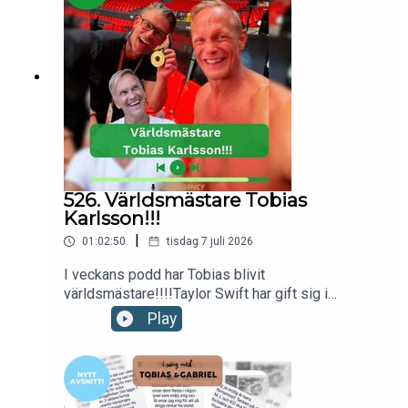
Gabriel produceras av Poddagency
526. Världsmästare Tobias
Karlsson!!!
|
01:02:50
tisdag 7 juli 2026
I veckans podd har Tobias blivit
världsmästare!!!!Taylor Swift har gift sig i
Madison Square Garden.Kanada kliver in i
Play
Eurovision Song Contest 2027.Ska AI få hjälpa
oss att hitta dejter i framtiden?Till sist listar vi tre
gånger vi har varit modiga den sista tiden.Nu kör
vi!kontakt: hello@poddagency.comI säng med