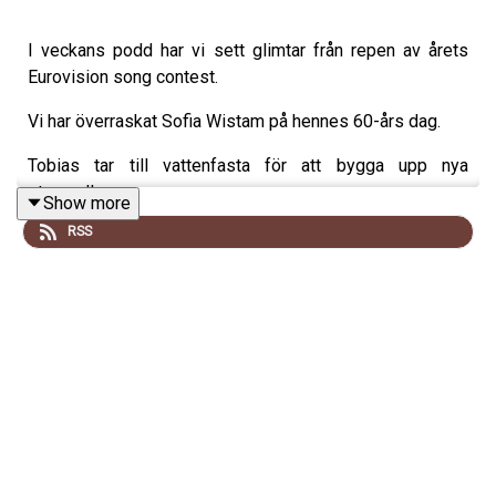
I veckans podd har vi sett glimtar från repen av årets
Eurovision song contest.
Vi har överraskat Sofia Wistam på hennes 60-års dag.
Tobias tar till vattenfasta för att bygga upp nya
stamceller.
Show more
RSS
Gabriel börjar planera för framtiden och ålderdomen.
Till sist ger vi varandra tre artistnamn.
Nu kör vi!
kontakt: hello@poddagency.com