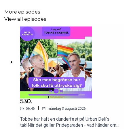
I säng med Tobias & Gabriel produceras av Poddagency
More episodes
View all episodes
530.
|
56:46
måndag 3 augusti 2026
Tobbe har haft en dunderfest på Urban Deli's
tak!När det gäller Prideparaden - vad händer om